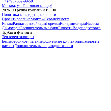
+7 (495) 662-99-59
Москва, ул. Гольяновская, д.6
2026 © Группа компаний ИТЭК
Политика конфиденциальности
Проектирование
Монтаж
Сервис
Ремонт
Котлы
Радиаторы
Бойлеры
Горелки
Кондиционеры
Насосы
Дымоходы
Расширительные баки
Емкости
Водоподготовка
Трубы и фитинги
Тепловентиляторы
Бесперебойное питание
Солнечные коллекторы
Тепловые
насосы
Дополнительные принадлежности