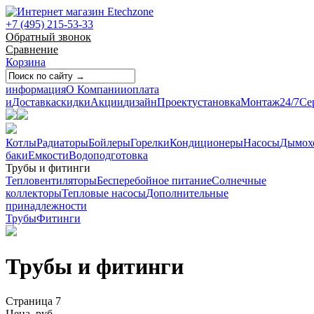
+7 (495) 215-53-33
Обратный звонок
Сравнение
Корзина
информация
О Компании
оплата
и
Доставка
скидки
Акции
дизайн
Проект
установка
Монтаж
24/7
Се
Котлы
Радиаторы
Бойлеры
Горелки
Кондиционеры
Насосы
Дымох
баки
Емкости
Водоподготовка
Трубы и фитинги
Тепловентиляторы
Бесперебойное питание
Солнечные
коллекторы
Тепловые насосы
Дополнительные
принадлежности
Трубы
Фитинги
Трубы и фитинги
Страница 7
Цена, руб.