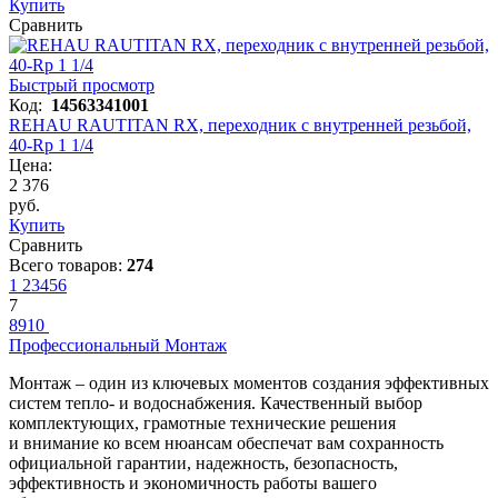
Купить
Сравнить
Быстрый просмотр
Код:
14563341001
REHAU RAUTITAN RX, переходник с внутренней резьбой,
40-Rр 1 1/4
Цена:
2 376
руб.
Купить
Сравнить
Всего товаров:
274
1
2
3
4
5
6
7
8
9
10
Профессиональный Монтаж
Монтаж – один из ключевых моментов создания эффективных
систем тепло- и водоснабжения. Качественный выбор
комплектующих, грамотные технические решения
и внимание ко всем нюансам обеспечат вам сохранность
официальной гарантии, надежность, безопасность,
эффективность и экономичность работы вашего