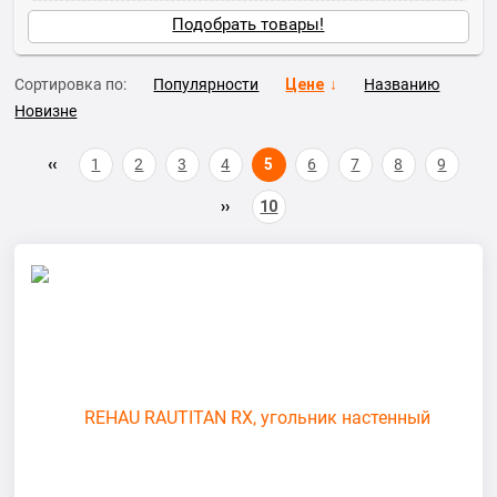
Подобрать товары!
Сортировка по:
Популярности
Цене
Названию
Новизне
1
2
3
4
5
6
7
8
9
10