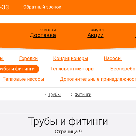
-33
Обратный звонок
оплата и
скидки
Доставка
Акции
ры
Горелки
Кондиционеры
Насосы
рубы и фитинги
Тепловентиляторы
Бесперебо
Тепловые насосы
Дополнительные принадлежнос
Трубы
Фитинги
Трубы и фитинги
Страница 9