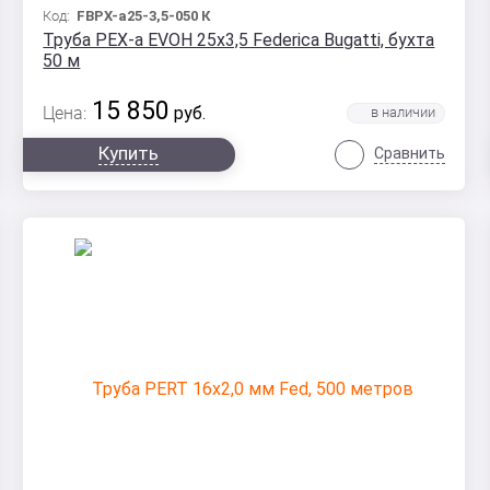
Код:
FBPX-а25-3,5-050 К
Труба PEX-a EVOH 25x3,5 Federica Bugatti, бухта
50 м
15 850
Цена:
руб.
Купить
Сравнить