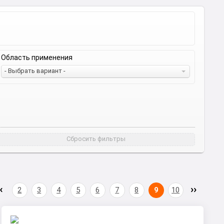
Область применения
- Выбрать вариант -
Сбросить фильтры
2
3
4
5
6
7
8
9
10