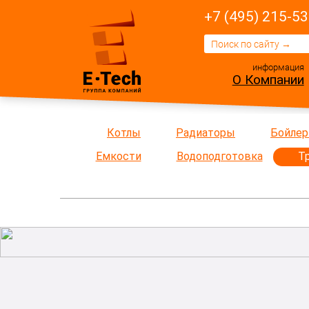
+7 (495) 215-53
информация
О Компании
Котлы
Радиаторы
Бойле
Емкости
Водоподготовка
Т