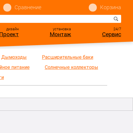
Сравнение
Корзина
дизайн
установка
24/7
Проект
Монтаж
Сервис
Дымоходы
Расширительные баки
йное питание
Солнечные коллекторы
ти