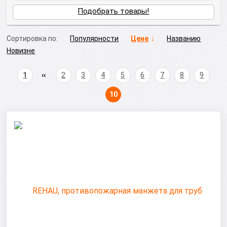
Подобрать товары!
Сортировка по:
Популярности
Цене
Названию
Новизне
1
2
3
4
5
6
7
8
9
10