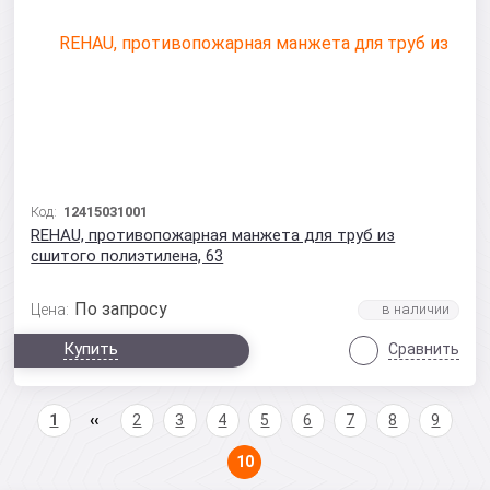
Код:
12415031001
REHAU, противопожарная манжета для труб из
сшитого полиэтилена, 63
По запросу
Цена:
Купить
Сравнить
1
2
3
4
5
6
7
8
9
10