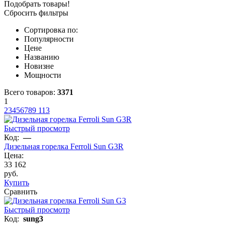
Подобрать товары!
Сбросить фильтры
Сортировка по:
Популярности
Цене
Названию
Новизне
Мощности
Всего товаров:
3371
1
2
3
4
5
6
7
8
9
113
Быстрый просмотр
Код:
—
Дизельная горелка Ferroli Sun G3R
Цена:
33 162
руб.
Купить
Сравнить
Быстрый просмотр
Код:
sung3