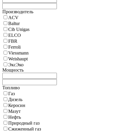
Производитель
ACV
Baltur
Cib Unigas
ELCO
FBR
Ferroli
Viessmann
Weishaupt
ЭксЭко
Мощность
Топливо
Газ
Дизель
Керосин
Мазут
Нефть
Природный газ
Сжиженный газ