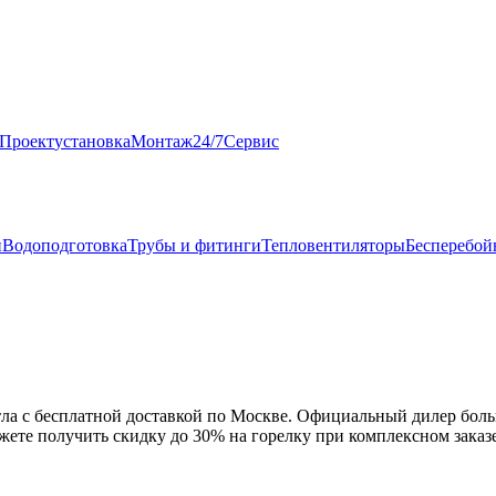
Проект
установка
Монтаж
24/7
Сервис
и
Водоподготовка
Трубы и фитинги
Тепловентиляторы
Бесперебой
отла с бесплатной доставкой по Москве. Официальный дилер бол
жете получить скидку до 30% на горелку при комплексном заказе