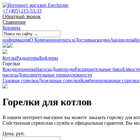
+7 (495) 215-53-33
Обратный звонок
Сравнение
Корзина
информация
О Компании
оплата и
Доставка
скидки
Акции
дизайн
Котлы
Радиаторы
Бойлеры
Горелки
Кондиционеры
Насосы
Дымоходы
Расширительные баки
Емкост
насосы
Дополнительные принадлежности
Газовые горелки
Дизельные горелки
Комбинированные горелки
Горелки для котлов
В нашем интернет-магазине вы можете заказать горелку для к
Собственная сервисная служба и официальная гарантия. Вы мо
Цена, руб.