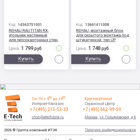
Код:
14563751001
Код:
13661411008
REHAU RAUTITAN RX,
REHAU, монтажный блок
угольник настенный
для скрытого монтажа под
для гипсокартонных стен,
штукатуркой, тип UP
20-Rp 1/2
1 799
1 748
Цена:
руб.
Цена:
руб.
Сравнить
Сра
Купить
Купить
00
00
Круглосуточно!
Пн–Пт с 9
до 19
Интернет-Магазин:
Сервисный Центр:
+7 (495) 215-53-33
+7 (495) 662-99-59
shop@etechzone.ru
Москва, ул. Гольяновская, д.6
Политика конфиденциальности
2026 © Группа компаний ИТЭК