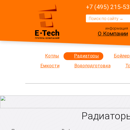
+7 (495) 215-53
информация
О Компании
Котлы
Радиаторы
Бойле
Емкости
Водоподготовка
Т
Радиаторы