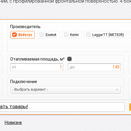
нии, с профилированной фронтальной поверхностью. 4 бок
Производитель
Buderus
Exemet
Kermi
LaggarTT (METEOR)
Отапливаемая площадь, м²
1
145
Подключение
- Выбрать вариант -
ать товары!
Новизне