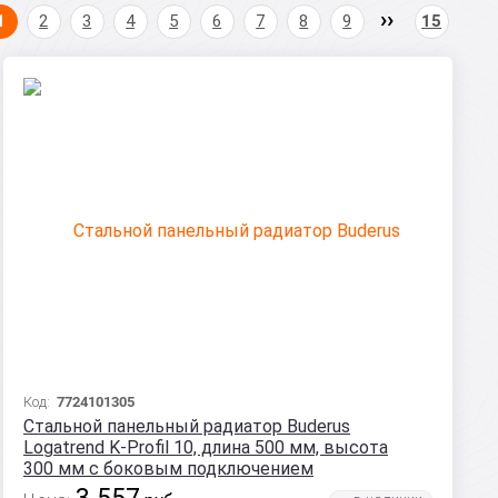
1
2
3
4
5
6
7
8
9
15
Код:
7724101305
Стальной панельный радиатор Buderus
Logatrend K-Profil 10, длина 500 мм, высота
300 мм с боковым подключением