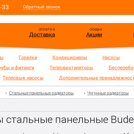
-33
Обратный звонок
оплата и
скидки
Доставка
Акции
ры
Горелки
Кондиционеры
Насосы
рубы и фитинги
Тепловентиляторы
Бесперебо
Тепловые насосы
Дополнительные принадлежнос
Стальные панельные радиаторы
Чугунные радиаторы
 стальные панельные Buderu