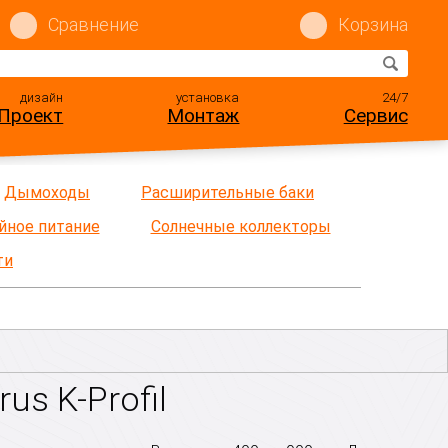
Сравнение
Корзина
дизайн
установка
24/7
Проект
Монтаж
Сервис
Дымоходы
Расширительные баки
йное питание
Солнечные коллекторы
ти
s K-Profil