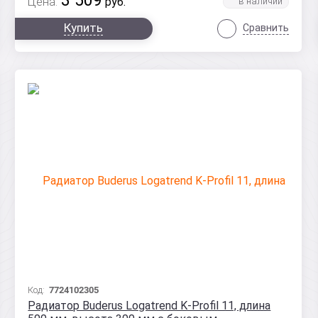
3 509
Цена:
руб.
Купить
Сравнить
Код:
7724102305
Радиатор Buderus Logatrend K-Profil 11, длина