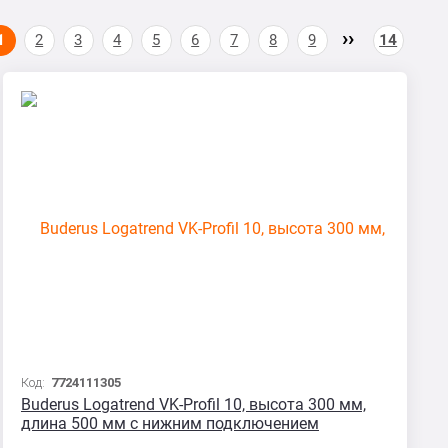
1
2
3
4
5
6
7
8
9
14
Код:
7724111305
Buderus Logatrend VK-Profil 10, высота 300 мм,
длина 500 мм с нижним подключением