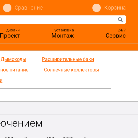
Сравнение
Корзина
дизайн
установка
24/7
Проект
Монтаж
Сервис
Дымоходы
Расширительные баки
ное питание
Солнечные коллекторы
и
лючением