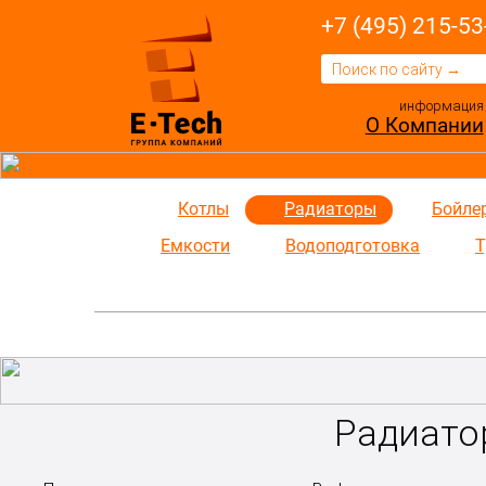
+7 (495) 215-53
информация
О Компании
Котлы
Радиаторы
Бойле
Емкости
Водоподготовка
Т
Радиато