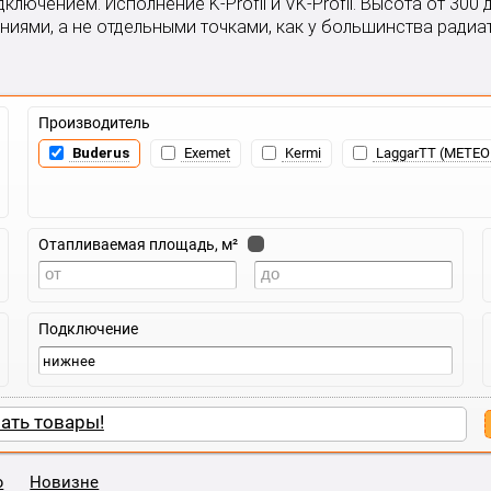
ючением. Исполнение K-Profil и VK-Profil. Высота от 300 
иями, а не отдельными точками, как у большинства радиа
Производитель
Buderus
Exemet
Kermi
LaggarTT (METEO
Отапливаемая площадь, м²
Подключение
ать товары!
ю
Новизне