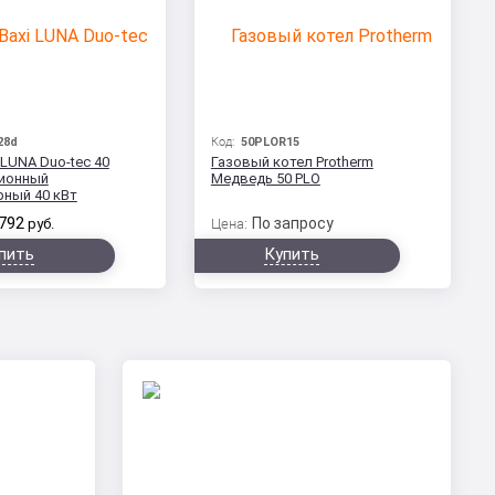
28d
Код:
50PLOR15
 LUNA Duo-tec 40
Газовый котел Protherm
ионный
Медведь 50 РLO
рный 40 кВт
792
По запросу
руб.
Цена:
пить
Купить