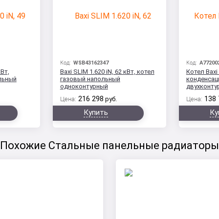
Код:
WSB43162347
Код:
A77200
кВт,
Baxi SLIM 1.620 iN, 62 кВт, котел
Котел Baxi
льный
газовый напольный
конденсац
одноконтурный
двухконту
216 298
138 
Цена:
руб.
Цена:
Купить
Ку
Похожие Стальные панельные радиаторы