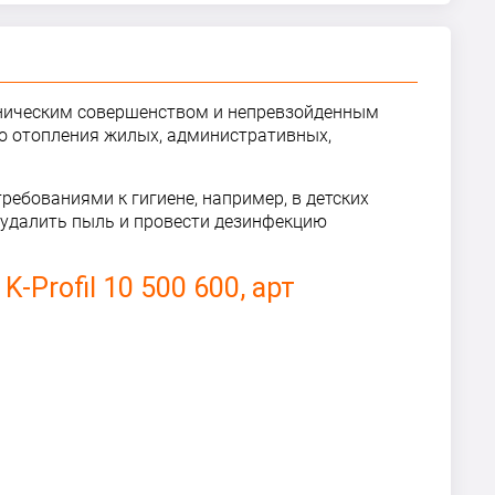
хническим совершенством и непревзойденным
го отопления жилых, административных,
ребованиями к гигиене, например, в детских
, удалить пыль и провести дезинфекцию
-Profil 10
5
00
6
00, арт