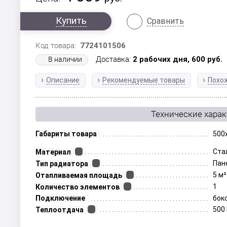
Купить
Сравнить
Код товара:
7724101506
Доставка:
2 рабочих дня,
600
руб.
В наличии
Описание
Рекомендуемые товары
Похо
Технические хара
Габариты товара
500
Ста
Материал
Пан
Тип радиатора
5 м²
Отапливаемая площадь
1
Количество элементов
Подключение
бок
500
Теплоотдача