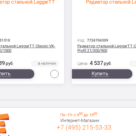
51310
Код:
7724704309
тальной LaggarTT Classic VK-
Радиатор стальной LaggarTT Cl
00/1000
Profil 21/300/900
39
4 537
руб.
Цена:
руб.
Сравнить
пить
Купить
00
00
Пн–Пт с 9
до 19
Интернет-Магазин:
+7 (495) 215-53-33