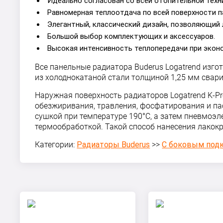
Идеально согласован со всей отопительной техн
Равномерная теплоотдача по всей поверхности п
Элегантный, классический дизайн, позволяющий 
Большой выбор комплектующих и аксессуаров.
Высокая интенсивность теплопередачи при экон
Все панельные радиатора Buderus Logatrend изг
из холоднокатаной стали толщиной 1,25 мм сва
Наружная поверхность радиаторов Logatrend K-Pr
обезжиривания, травления, фосфатирования и п
сушкой при температуре 190°С, а затем пневмоэ
термообработкой. Такой способ нанесения лакокр
Категории:
Радиаторы Buderus
>>
С боковым под