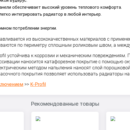
икой Будерус.
анели обеспечивает высокий уровень теплового комфорта.
легко интегрировать радиатор в любой интерьер.
омном потреблении энергии.
отавливается из высококачественных материалов с примен
риваются по периметру сплошным роликовым швом, а межд
ofil устойчива к коррозии и механическим повреждениям. П
ассивации наносится катафорезное покрытие с помощью ок
лектрическим методом напыления наносят слой порошково
асочного покрытия позволяет использовать радиаторы на к
ключением
>>
K-Profil
Рекомендованные товары