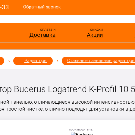
-33
Обратный звонок
оплата и
скидки
Доставка
Акции
Радиаторы
Стальные панельные радиатор
ор Buderus Logatrend K-Profil 10 
дной панелью, отличающиеся высокой интенсивностью
я простой чистке, отлично подходят для установки в д