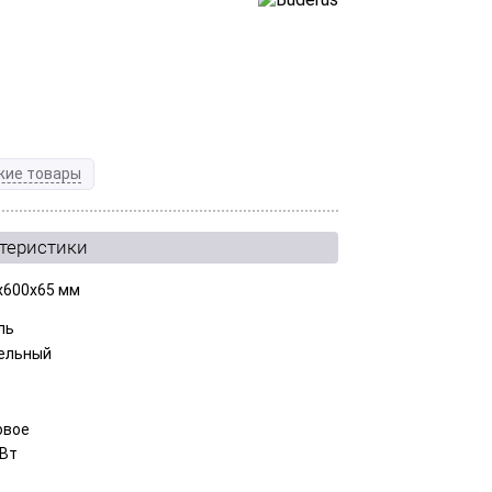
жие товары
ктеристики
x600x65 мм
ль
ельный
овое
 Вт