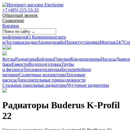
+7 (495) 215-53-33
Обратный звонок
Сравнение
Корзина
информация
О Компании
оплата
и
Доставка
скидки
Акции
дизайн
Проект
установка
Монтаж
24/7
Се
Котлы
Радиаторы
Бойлеры
Горелки
Кондиционеры
Насосы
Дымох
баки
Емкости
Водоподготовка
Трубы
и фитинги
Тепловентиляторы
Бесперебойное
питание
Солнечные коллекторы
Тепловые
насосы
Дополнительные принадлежности
Стальные панельные радиаторы
Чугунные радиаторы
Радиаторы Buderus K-Profil
22