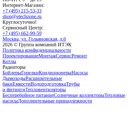
Интернет-Магазин:
+7 (495) 215-53-33
shop@etechzone.ru
Круглосуточно!
Сервисный Центр:
+7 (495) 662-99-59
Москва, ул. Гольяновская, д.6
2026 © Группа компаний ИТЭК
Политика конфиденциальности
Проектирование
Монтаж
Сервис
Ремонт
Котлы
Радиаторы
Бойлеры
Горелки
Кондиционеры
Насосы
Дымоходы
Расширительные
баки
Емкости
Водоподготовка
Трубы
и фитинги
Тепловентиляторы
Бесперебойное питание
Солнечные коллекторы
Тепловые
насосы
Дополнительные принадлежности