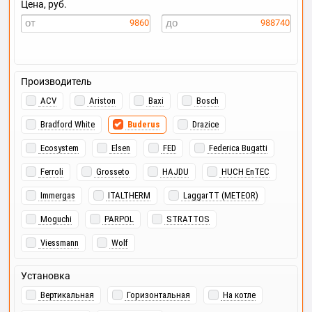
Цена, руб.
9860
988740
Производитель
ACV
Ariston
Baxi
Bosch
Bradford White
Buderus
Drazice
Ecosystem
Elsen
FED
Federica Bugatti
Ferroli
Grosseto
HAJDU
HUCH EnTEC
Immergas
ITALTHERM
LaggarTT (METEOR)
Moguchi
PARPOL
STRATTOS
Viessmann
Wolf
Установка
Вертикальная
Горизонтальная
На котле