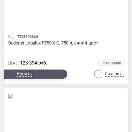
Код:
7735500860
Buderus Logalux P750.6-C, 750 л, синий цвет
123 394
руб.
Цена:
Купить
Сравнить