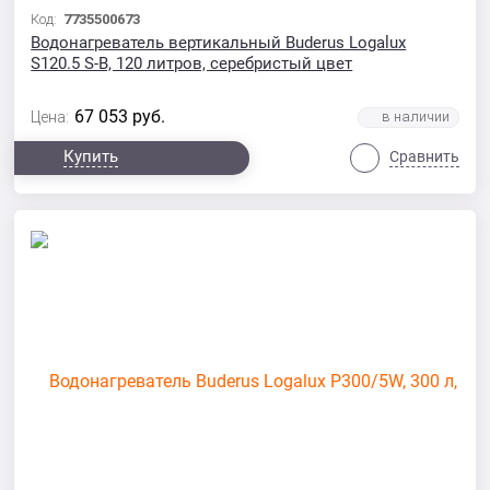
Код:
7735500673
Водонагреватель вертикальный Buderus Logalux
S120.5 S-B, 120 литров, серебристый цвет
67 053
руб.
Цена:
Купить
Сравнить