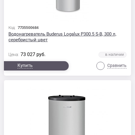
Код:
7735500684
Водонагреватель Buderus Logalux P300.5 S-B, 300 л,
серебристый цвет
73 027
руб.
Цена:
Купить
Сравнить