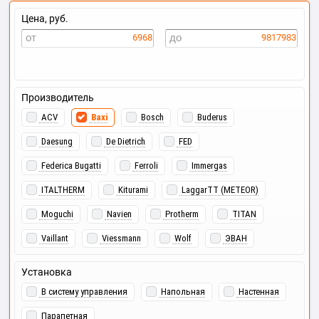
Цена, руб.
6968
9817983
Производитель
ACV
Baxi
Bosch
Buderus
Daesung
De Dietrich
FED
Federica Bugatti
Ferroli
Immergas
ITALTHERM
Kiturami
LaggarTT (METEOR)
Moguchi
Navien
Protherm
TITAN
Vaillant
Viessmann
Wolf
ЭВАН
Установка
В систему управления
Напольная
Настенная
Парапетная