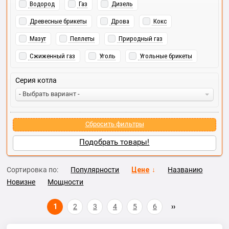
Водород
Газ
Дизель
Древесные брикеты
Дрова
Кокс
Мазут
Пеллеты
Природный газ
Сжиженный газ
Уголь
Угольные брикеты
Серия котла
- Выбрать вариант -
Сбросить фильтры
Подобрать товары!
Сортировка по:
Популярности
Цене
Названию
Новизне
Мощности
1
2
3
4
5
6