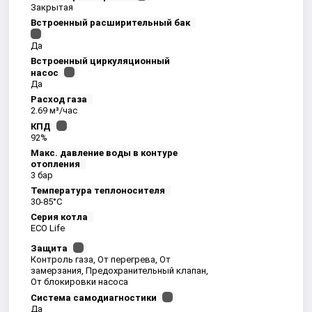
Закрытая
Встроенный расширительный бак
Да
Встроенный циркуляционный
насос
Да
Расход газа
2.69 м³/час
КПД
92%
Макс. давление воды в контуре
отопления
3 бар
Температура теплоносителя
30-85°С
Серия котла
ECO Life
Защита
Контроль газа, От перегрева, От
замерзания, Предохранительный клапан,
От блокировки насоса
Система самодиагностики
Да