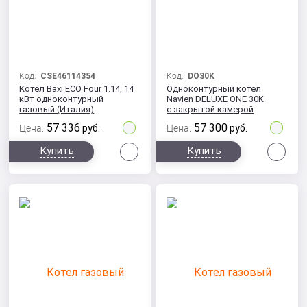
Код:
CSE46114354
Код:
DO30K
Котел Baxi ECO Four 1.14, 14
Одноконтурный котел
кВт одноконтурный
Navien DELUXE ONE 30K
газовый (Италия)
с закрытой камерой
сгорания
57 336
57 300
Цена:
руб.
Цена:
руб.
Сравнить
Сра
Купить
Купить