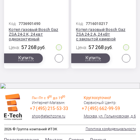
Код:
7736901490
Код:
7716010217
Котел газовый Bosch Gaz
Котел газовый Bosch Gaz
ZSA 24-2 K, 24 квт
ZSA 24-2 A, 24 кВт
одноконтурный
с закрытой камерой
сгорания
57 268
57 268
Цена:
руб.
Цена:
руб.
Сравнить
Сра
Купить
Купить
00
00
Круглосуточно!
Пн–Пт с 9
до 19
Интернет-Магазин:
Сервисный Центр:
+7 (495) 215-53-33
+7 (495) 662-99-59
shop@etechzone.ru
Москва, ул. Гольяновская, д.6
Политика конфиденциальности
2026 © Группа компаний ИТЭК