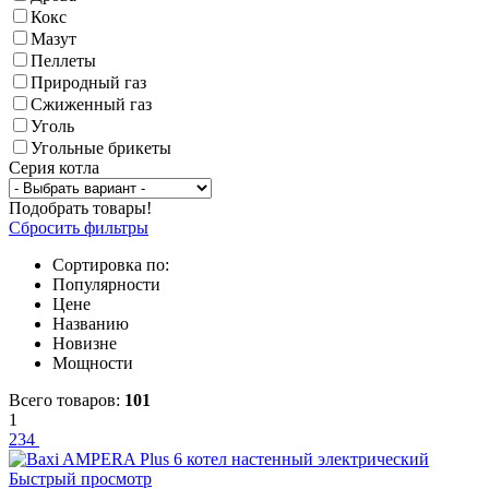
Кокс
Мазут
Пеллеты
Природный газ
Сжиженный газ
Уголь
Угольные брикеты
Серия котла
Подобрать товары!
Сбросить фильтры
Сортировка по:
Популярности
Цене
Названию
Новизне
Мощности
Всего товаров:
101
1
2
3
4
Быстрый просмотр