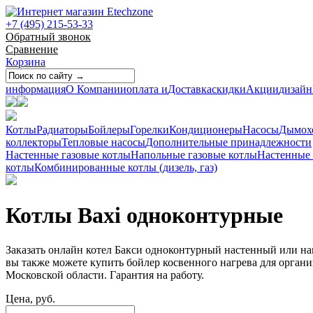
+7 (495) 215-53-33
Обратный звонок
Сравнение
Корзина
информация
О Компании
оплата и
Доставка
скидки
Акции
дизайн
Котлы
Радиаторы
Бойлеры
Горелки
Кондиционеры
Насосы
Дымох
коллекторы
Тепловые насосы
Дополнительные принадлежности
Настенные газовые котлы
Напольные газовые котлы
Настенные
котлы
Комбинированные котлы (дизель, газ)
Котлы Baxi одноконтурные
Заказать онлайн котел Бакси одноконтурный настенный или на
вы также можете купить бойлер косвенного нагрева для орган
Московской области. Гарантия на работу.
Цена, руб.