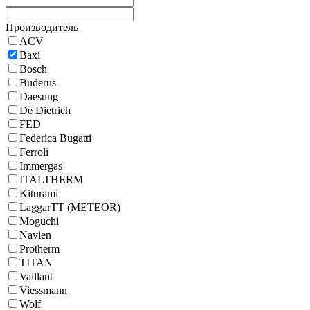
Производитель
ACV
Baxi
Bosch
Buderus
Daesung
De Dietrich
FED
Federica Bugatti
Ferroli
Immergas
ITALTHERM
Kiturami
LaggarTT (METEOR)
Moguchi
Navien
Protherm
TITAN
Vaillant
Viessmann
Wolf