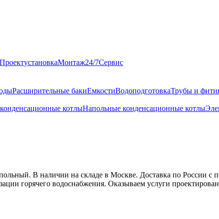
Проект
установка
Монтаж
24/7
Сервис
оды
Расширительные баки
Емкости
Водоподготовка
Трубы и фити
 конденсационные котлы
Напольные конденсационные котлы
Эле
польный. В наличии на складе в Москве. Доставка по России с
изации горячего водоснабжения. Оказываем услуги проектирова