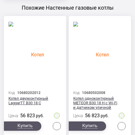
Похожие Настенные газовые котлы
Код:
10680202012
Код:
10680502008
Котел двухконтурный
Котел одноконтурный
LaggarTT B30 18 C
METEOR B30 18 H с Wi-Fi
и датчиком уличной
температуры
56 823
56 823
Цена:
руб.
Цена:
руб.
Сравнить
Сра
Купить
Купить