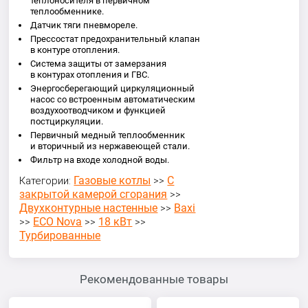
теплоносителя в первичном
теплообменнике.
Датчик тяги пневмореле.
Прессостат предохранительный клапан
в контуре отопления.
Система защиты от замерзания
в контурах отопления и ГВС.
Энергосберегающий циркуляционный
насос со встроенным автоматическим
воздухоотводчиком и функцией
постциркуляции.
Первичный медный теплообменник
и вторичный из нержавеющей стали.
Фильтр на входе холодной воды.
Газовые котлы
С
Категории:
>>
закрытой камерой сгорания
>>
Двухконтурные настенные
Baxi
>>
ECO Nova
18 кВт
>>
>>
>>
Турбированные
Рекомендованные товары