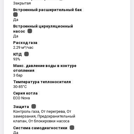
Закрытая
Встроенный расширительный бак
Да
Встроенный циркуляционный
насос
Да
Расход газа
2.29 м³/час
КПД
93%
Макс. давление воды в контуре
отопления
3 бар
Температура теплоносителя
30-85°С
Серия котла
ECO Nova
Защита
Контроль газа, От перегрева, От
замерзания, Предохранительный
клапан, От блокировки насоса
Система самодиагностики
Да