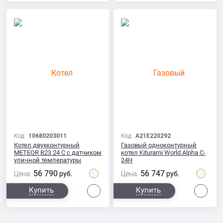
Код:
10680203011
Код:
A21E220292
Котел двухконтурный
Газовый одноконтурный
METEOR B23 24 C с датчиком
котел Kiturami World Alpha C-
уличной температуры
24H
56 790
56 747
Цена:
руб.
Цена:
руб.
Сравнить
Сра
Купить
Купить