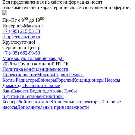
Вся представленная на сайте информация носит
ознакомительный характер и не является публичной офертой.
00
00
Пн–Пт с 9
до 19
Интернет-Магазин:
+7 (495) 215-53-33
shop@etechzone.ru
Круглосуточно!
Сервисный Центр:
+7 (495) 662-99-59
Москва, ул. Гольяновская, д.6
2026 © Группа компаний ИТЭК
Политика конфиденциальности
Проектирование
Монтаж
Сервис
Ремонт
Котлы
Радиаторы
Бойлеры
Горелки
Кондиционеры
Насосы
Дымоходы
Расширительные
баки
Емкости
Водоподготовка
Трубы
и фитинги
Тепловентиляторы
Бесперебойное питание
Солнечные коллекторы
Тепловые
насосы
Дополнительные принадлежности