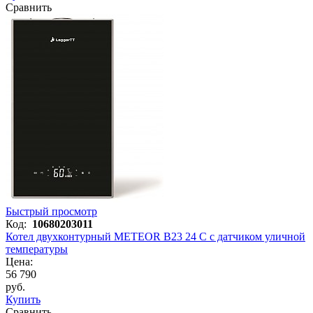
Сравнить
Быстрый просмотр
Код:
10680203011
Котел двухконтурный METEOR B23 24 C с датчиком уличной
температуры
Цена:
56 790
руб.
Купить
Сравнить