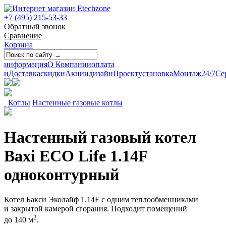
+7 (495) 215-53-33
Обратный звонок
Сравнение
Корзина
информация
О Компании
оплата
и
Доставка
скидки
Акции
дизайн
Проект
установка
Монтаж
24/7
Се
Котлы
Настенные газовые котлы
Настенный газовый котел
Baxi ECO Life 1.14F
одноконтурный
Котел Бакси Эколайф 1.14F с одним теплообменниками
и закрытой камерой сгорания. Подходит помещений
2
до 140 м
.