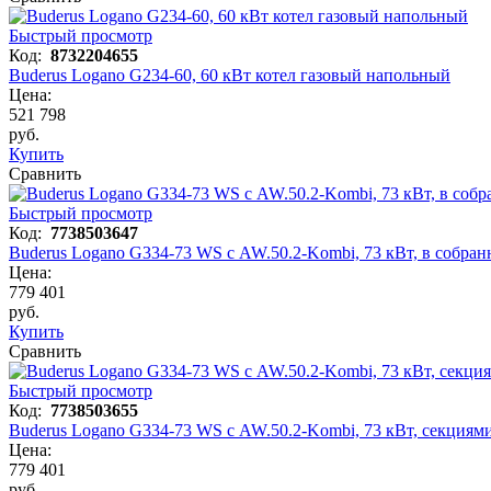
Быстрый просмотр
Код:
8732204655
Buderus Logano G234-60, 60 кВт котел газовый напольный
Цена:
521 798
руб.
Купить
Сравнить
Быстрый просмотр
Код:
7738503647
Buderus Logano G334-73 WS с AW.50.2-Kombi, 73 кВт, в собран
Цена:
779 401
руб.
Купить
Сравнить
Быстрый просмотр
Код:
7738503655
Buderus Logano G334-73 WS с AW.50.2-Kombi, 73 кВт, секциям
Цена:
779 401
руб.