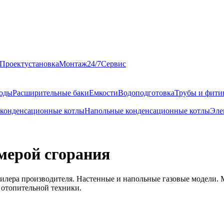
Проект
установка
Монтаж
24/7
Сервис
оды
Расширительные баки
Емкости
Водоподготовка
Трубы и фити
 конденсационные котлы
Напольные конденсационные котлы
Эле
мерой сгорания
илера производителя. Настенные и напольные газовые модели. М
 отопительной техники.