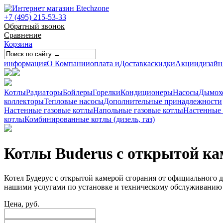
+7 (495) 215-53-33
Обратный звонок
Сравнение
Корзина
информация
О Компании
оплата и
Доставка
скидки
Акции
дизайн
Котлы
Радиаторы
Бойлеры
Горелки
Кондиционеры
Насосы
Дымох
коллекторы
Тепловые насосы
Дополнительные принадлежности
Настенные газовые котлы
Напольные газовые котлы
Настенные
котлы
Комбинированные котлы (дизель, газ)
Котлы Buderus с открытой ка
Котел Будерус с открытой камерой сгорания от официального д
нашими услугами по установке и техническому обслуживанию
Цена, руб.