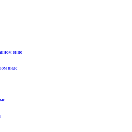
ном виде
и