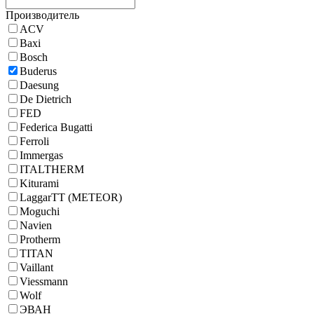
Производитель
ACV
Baxi
Bosch
Buderus
Daesung
De Dietrich
FED
Federica Bugatti
Ferroli
Immergas
ITALTHERM
Kiturami
LaggarTT (METEOR)
Moguchi
Navien
Protherm
TITAN
Vaillant
Viessmann
Wolf
ЭВАН