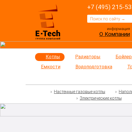
+7 (495) 215-53
информация
О Компании
Котлы
Радиаторы
Бойле
Емкости
Водоподготовка
Т
Настенные газовые котлы
Напол
Электрические котлы