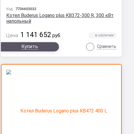
Код:
7736603032
Котел Buderus Logano plus KB372-300 R, 300 кВт
напольный
1 141 652
Цена:
руб.
Купить
Сравнить