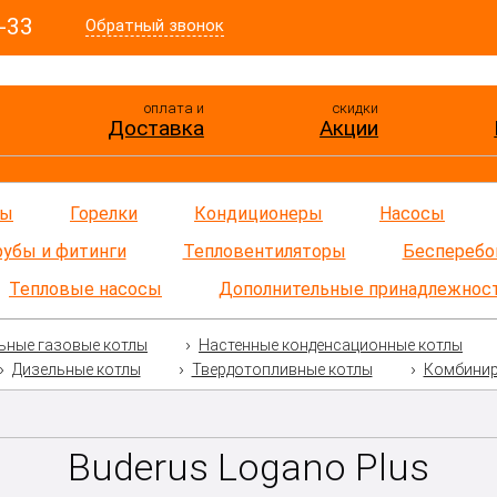
-33
Обратный звонок
оплата и
скидки
Доставка
Акции
ры
Горелки
Кондиционеры
Насосы
рубы и фитинги
Тепловентиляторы
Бесперебо
Тепловые насосы
Дополнительные принадлежнос
ьные газовые котлы
Настенные конденсационные котлы
Дизельные котлы
Твердотопливные котлы
Комбиниро
Buderus Logano Plus