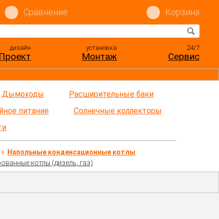
Сравнение
Корзина
дизайн
установка
24/7
Проект
Монтаж
Сервис
Дымоходы
Расширительные баки
йное питание
Солнечные коллекторы
ти
Напольные конденсационные котлы
ванные котлы (дизель, газ)