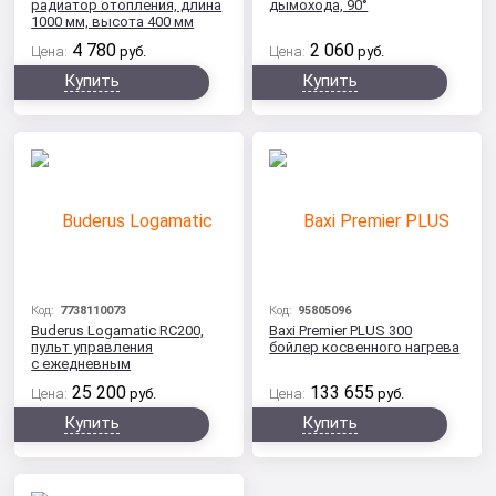
радиатор отопления, длина
дымохода, 90°
1000 мм, высота 400 мм
4 780
2 060
Цена:
руб.
Цена:
руб.
Купить
Купить
Код:
7738110073
Код:
95805096
Buderus Logamatic RC200,
Baxi Premier PLUS 300
пульт управления
бойлер косвенного нагрева
с ежедневным
и еженедельным
25 200
133 655
Цена:
руб.
Цена:
руб.
программированием
Купить
Купить