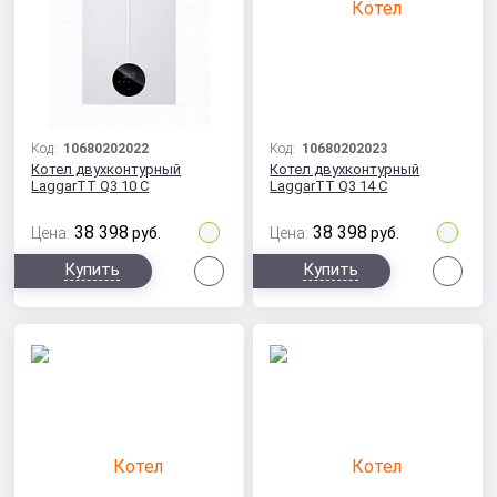
Код:
10680202022
Код:
10680202023
Котел двухконтурный
Котел двухконтурный
LaggarTT Q3 10 C
LaggarTT Q3 14 C
38 398
38 398
Цена:
руб.
Цена:
руб.
Сравнить
Сра
Купить
Купить