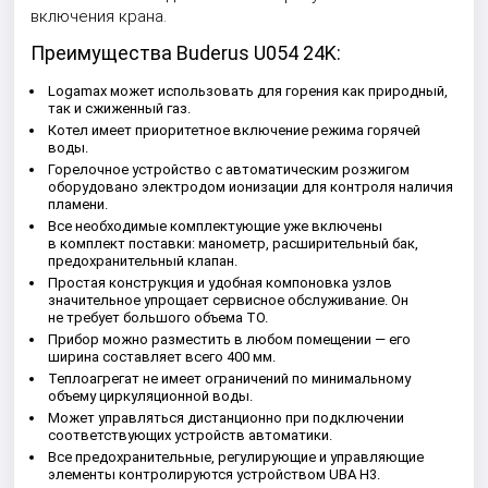
включения крана.
Преимущества Buderus U054 24K:
Logamax может использовать для горения как природный,
так и сжиженный газ.
Котел имеет приоритетное включение режима горячей
воды.
Горелочное устройство с автоматическим розжигом
оборудовано электродом ионизации для контроля наличия
пламени.
Все необходимые комплектующие уже включены
в комплект поставки: манометр, расширительный бак,
предохранительный клапан.
Простая конструкция и удобная компоновка узлов
значительное упрощает сервисное обслуживание. Он
не требует большого объема ТО.
Прибор можно разместить в любом помещении — его
ширина составляет всего 400 мм.
Теплоагрегат не имеет ограничений по минимальному
объему циркуляционной воды.
Может управляться дистанционно при подключении
соответствующих устройств автоматики.
Все предохранительные, регулирующие и управляющие
элементы контролируются устройством UBA H3.