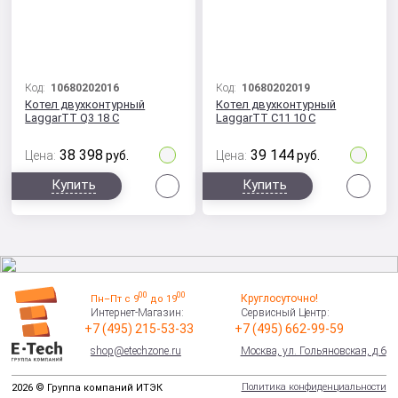
Код:
10680202016
Код:
10680202019
Котел двухконтурный
Котел двухконтурный
LaggarTT Q3 18 C
LaggarTT C11 10 C
38 398
39 144
Цена:
руб.
Цена:
руб.
Сравнить
Сра
Купить
Купить
00
00
Круглосуточно!
Пн–Пт с 9
до 19
Интернет-Магазин:
Сервисный Центр:
+7 (495) 215-53-33
+7 (495) 662-99-59
shop@etechzone.ru
Москва, ул. Гольяновская, д.6
Политика конфиденциальности
2026 © Группа компаний ИТЭК