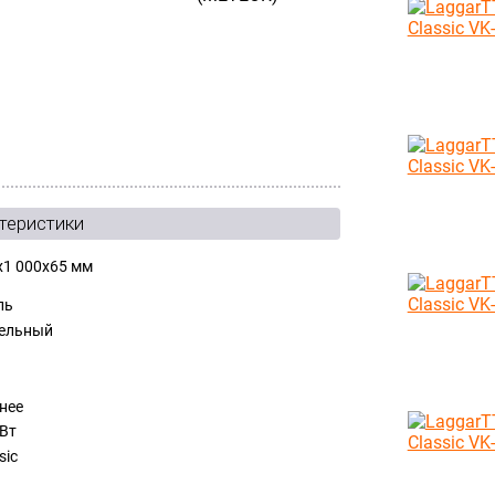
теристики
x1 000x65 мм
ль
ельный
нее
 Вт
sic