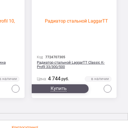
Код:
7724707305
лина
Радиатор стальной LaggarTT Classic K-
Profil 33/300/500
4 744
Цена:
руб.
Сравнить
Сравни
Купить
Круглосуточно!