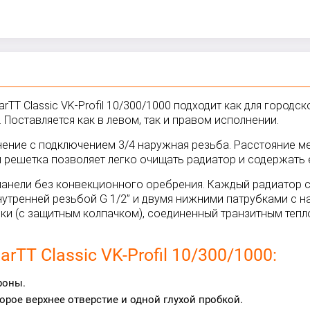
TT Classic VK-Profil 10/300/1000 подходит как для городск
Поставляется как в левом, так и правом исполнении.
динение с подключением 3/4 наружная резьба. Расстояние
 решетка позволяет легко очищать радиатор и содержать е
ой панели без конвекционного оребрения. Каждый радиато
тренней резьбой G 1/2” и двумя нижними патрубками с на
вки (с защитным колпачком), соединенный транзитным те
TT Classic VK-Profil 10/300/1000:
роны.
рое верхнее отверстие и одной глухой пробкой.