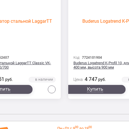
52407
Код:
7724101904
тальной LaggarTT Classic VK-
Buderus Logatrend K-Profil 10, д
00/700
400 мм, высота 900 мм
51
4 747
руб.
Цена:
руб.
Сравнить
пить
Купить
00
00
Пн–Пт с 9
до 19