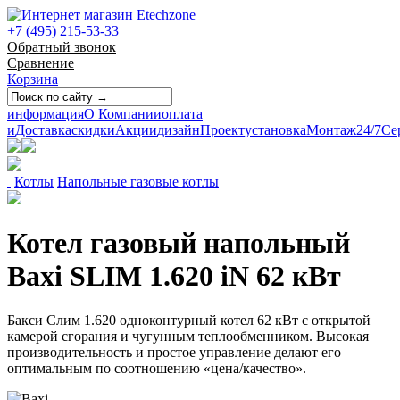
+7 (495) 215-53-33
Обратный звонок
Сравнение
Корзина
информация
О Компании
оплата
и
Доставка
скидки
Акции
дизайн
Проект
установка
Монтаж
24/7
Се
Котлы
Напольные газовые котлы
Котел газовый напольный
Baxi SLIM 1.620 iN 62 кВт
Бакси Слим 1.620 одноконтурный котел 62 кВт с открытой
камерой сгорания и чугунным теплообменником. Высокая
производительность и простое управление делают его
оптимальным по соотношению «цена/качество».