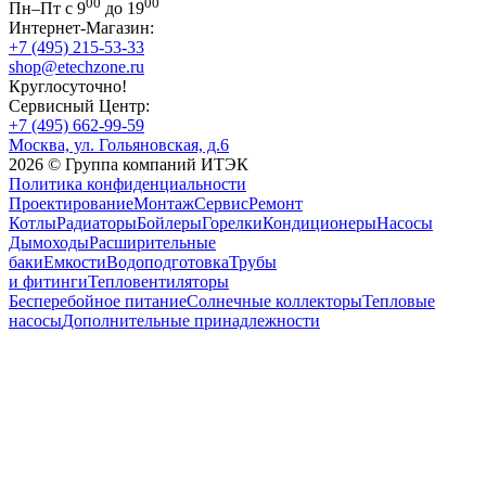
00
00
Пн–Пт с 9
до 19
Интернет-Магазин:
+7 (495) 215-53-33
shop@etechzone.ru
Круглосуточно!
Сервисный Центр:
+7 (495) 662-99-59
Москва, ул. Гольяновская, д.6
2026 © Группа компаний ИТЭК
Политика конфиденциальности
Проектирование
Монтаж
Сервис
Ремонт
Котлы
Радиаторы
Бойлеры
Горелки
Кондиционеры
Насосы
Дымоходы
Расширительные
баки
Емкости
Водоподготовка
Трубы
и фитинги
Тепловентиляторы
Бесперебойное питание
Солнечные коллекторы
Тепловые
насосы
Дополнительные принадлежности