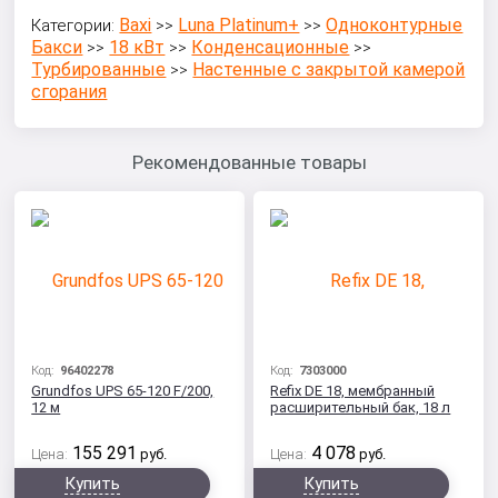
Baxi
Luna Platinum+
Одноконтурные
Категории:
>>
>>
Бакси
18 кВт
Конденсационные
>>
>>
>>
Турбированные
Настенные с закрытой камерой
>>
сгорания
Рекомендованные товары
Код:
96402278
Код:
7303000
Grundfos UPS 65-120 F/200,
Refix DE 18, мембранный
12 м
расширительный бак, 18 л
155 291
4 078
Цена:
руб.
Цена:
руб.
Купить
Купить