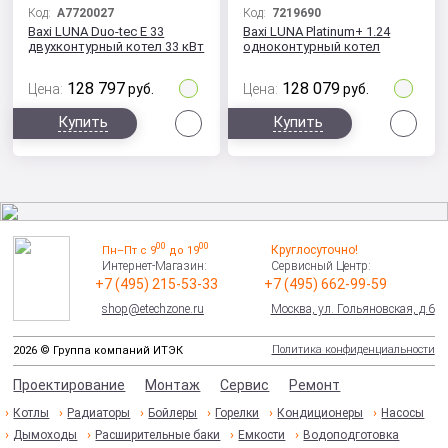
Код:
A7720027
Код:
7219690
Baxi LUNA Duo-tec E 33
Baxi LUNA Platinum+ 1.24
двухконтурный котел 33 кВт
одноконтурный котел
128 797
128 079
Цена:
руб.
Цена:
руб.
Сравнить
Сра
Купить
Купить
00
00
Круглосуточно!
Пн–Пт с 9
до 19
Интернет-Магазин:
Сервисный Центр:
+7 (495) 215-53-33
+7 (495) 662-99-59
shop@etechzone.ru
Москва, ул. Гольяновская, д.6
Политика конфиденциальности
2026 © Группа компаний ИТЭК
Проектирование
Монтаж
Сервис
Ремонт
Котлы
Радиаторы
Бойлеры
Горелки
Кондиционеры
Насосы
Дымоходы
Расширительные баки
Емкости
Водоподготовка