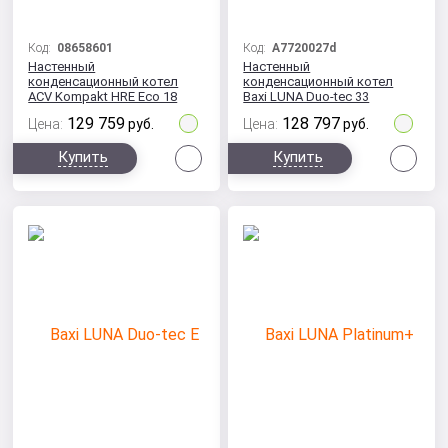
Код:
08658601
Код:
A7720027d
Настенный
Настенный
конденсационный котел
конденсационный котел
ACV Kompakt HRE Eco 18
Baxi LUNA Duo-tec 33
Solo
двухконтурный
129 759
128 797
Цена:
руб.
Цена:
руб.
Сравнить
Сра
Купить
Купить