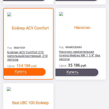
Код:
M66832EARU
Код:
06631501
Насосно-смесительная
Бойлер ACV Comfort 210,
группа Meibes MK 1 1/4" без
напольный/настенный, 210
насоса
литров
35 186
134 188
Цена:
руб.
Цена:
руб.
Купить
Купить