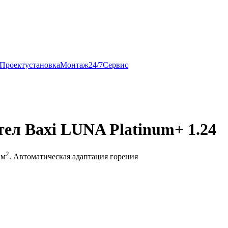
Проект
установка
Монтаж
24/7
Сервис
ел Baxi LUNA Platinum+ 1.24
2
 м
. Автоматическая адаптация горения