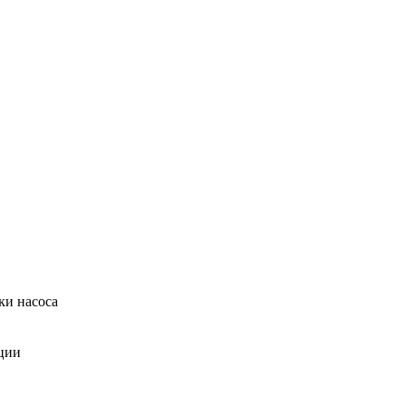
ки насоса
ции