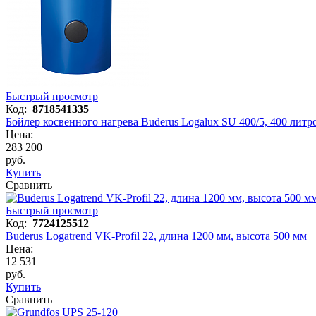
Быстрый просмотр
Код:
8718541335
Бойлер косвенного нагрева Buderus Logalux SU 400/5, 400 литр
Цена:
283 200
руб.
Купить
Сравнить
Быстрый просмотр
Код:
7724125512
Buderus Logatrend VK-Profil 22, длина 1200 мм, высота 500 мм
Цена:
12 531
руб.
Купить
Сравнить