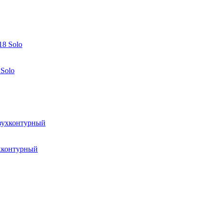
Solo
хконтурный