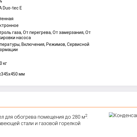
%
A Duo-tec E
тенная
ктронное
троль газа, От перегрева, От замерзания, От
кировки насоса
пературы, Включения, Режимов, Сервисной
ормации
0 кг
x345x450 мм
2
тел для обогрева помещения до 280 м
.
веющей стали и газовой горелкой