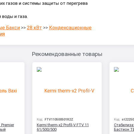
их газов и системы защиты от перегрева
воды и газа.
ые Бакси
>>
28 кВт
>>
Конденсационные
ия
Рекомендованные товары
Код:
FTV110500501R2Z
Код:
st22250
 Premier
Kermi therm-x2 Profil-V FTV 11
Стабилиза
ный
61/500/500
Бастион T