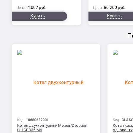
4 007
86 200
Цена:
руб.
Цена:
руб.
Купить
Купить
П
Код:
10680632001
Код:
CLASS
Котел двухконтурный Meteor/Devotion
Котел кас
LL1GBQ35-M6
одноконту