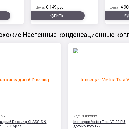
6 149
4 90
Цена:
руб.
Цена:
Купить
Ку
охожие Настенные конденсационные кот
 S9
Код:
3.032932
кадный Daesung CLASS S 9,
Immergas Victrix Tera V2 38 EU,
рный, Корея
двухконтурный