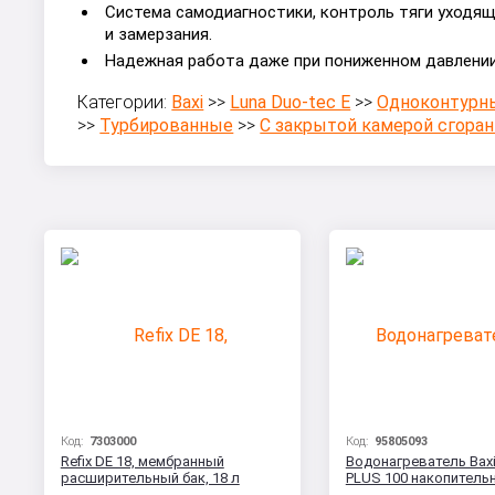
Система самодиагностики, контроль тяги уходящ
и замерзания.
Надежная работа даже при пониженном давлении 
Категории:
Baxi
>>
Luna Duo-tec E
>>
Одноконтурн
>>
Турбированные
>>
С закрытой камерой сгоран
Код:
7303000
Код:
95805093
Refix DE 18, мембранный
Водонагреватель Baxi
расширительный бак, 18 л
PLUS 100 накопитель