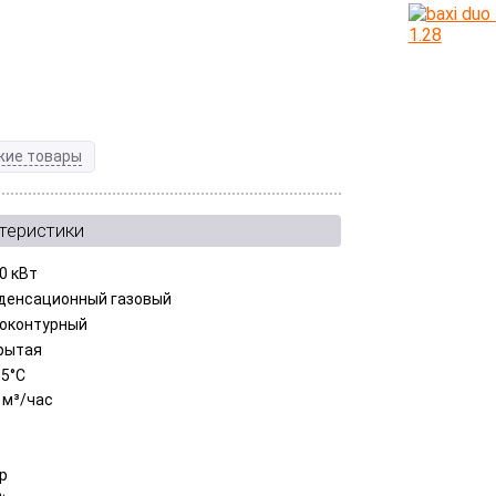
жие товары
теристики
0 кВт
денсационный газовый
оконтурный
рытая
85°С
 м³/час
ар