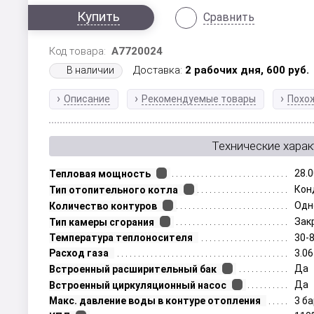
Купить
Сравнить
Код товара:
A7720024
Доставка:
2 рабочих дня,
600
руб.
В наличии
Описание
Рекомендуемые товары
Похо
Технические харак
28.0
Тепловая мощность
Кон
Тип отопительного котла
Одн
Количество контуров
Зак
Тип камеры сгорания
Температура теплоносителя
30-
Расход газа
3.06
Да
Встроенный расширительный бак
Да
Встроенный циркуляционный насос
Макс. давление воды в контуре отопления
3 б