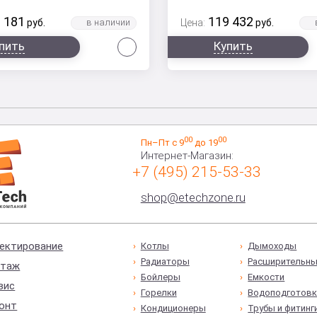
 181
119 432
руб.
Цена:
руб.
Сравнить
пить
Купить
00
00
Пн–Пт с 9
до 19
Интернет-Магазин:
+7 (495) 215-53-33
shop@etechzone.ru
ектирование
Котлы
Дымоходы
Радиаторы
Расширительны
таж
Бойлеры
Емкости
вис
Горелки
Водоподготовк
онт
Кондиционеры
Трубы и фитинг