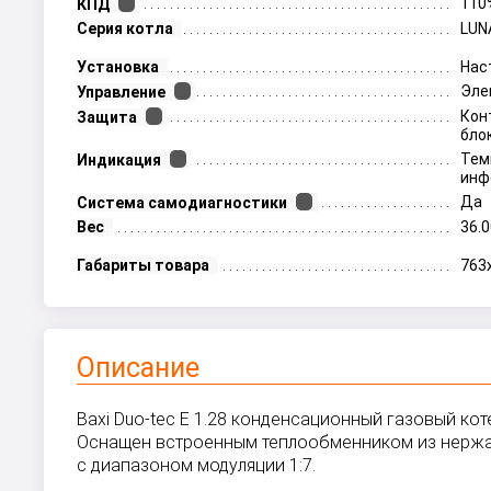
110
КПД
Серия котла
LUN
Установка
Нас
Эле
Управление
Кон
Защита
бло
Тем
Индикация
инф
Да
Система самодиагностики
Вес
36.0
Габариты товара
763
Описание
Baxi Duo-tec E 1.28 конденсационный газовый ко
Оснащен встроенным теплообменником из нержа
с диапазоном модуляции 1:7.