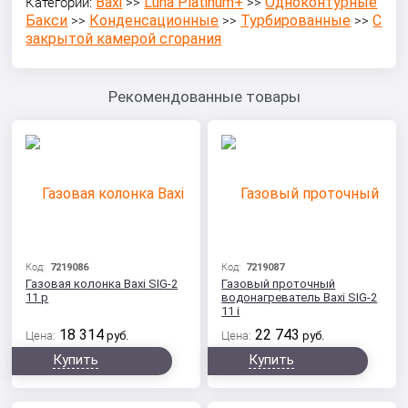
Baxi
Luna Platinum+
Одноконтурные
Категории:
>>
>>
Бакси
Конденсационные
Турбированные
С
>>
>>
>>
закрытой камерой сгорания
Рекомендованные товары
Код:
7219086
Код:
7219087
Газовая колонка Baxi SIG-2
Газовый проточный
11 p
водонагреватель Baxi SIG-2
11 i
18 314
22 743
Цена:
руб.
Цена:
руб.
Купить
Купить