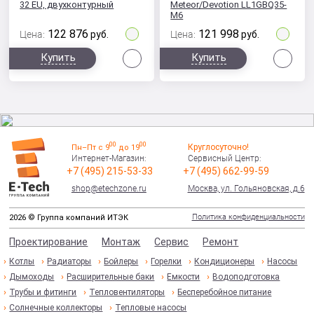
32 EU, двухконтурный
Meteor/Devotion LL1GBQ35-
M6
122 876
121 998
Цена:
руб.
Цена:
руб.
Сравнить
Сра
Купить
Купить
00
00
Круглосуточно!
Пн–Пт с 9
до 19
Интернет-Магазин:
Сервисный Центр:
+7 (495) 215-53-33
+7 (495) 662-99-59
shop@etechzone.ru
Москва, ул. Гольяновская, д.6
Политика конфиденциальности
2026 © Группа компаний ИТЭК
Проектирование
Монтаж
Сервис
Ремонт
Котлы
Радиаторы
Бойлеры
Горелки
Кондиционеры
Насосы
Дымоходы
Расширительные баки
Емкости
Водоподготовка
Трубы и фитинги
Тепловентиляторы
Бесперебойное питание
Солнечные коллекторы
Тепловые насосы