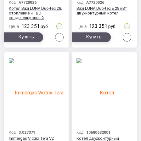
Код:
A7720026
Код:
A7720026
Котел Baxi LUNA Duo-tec 28,
Baxi LUNA Duo-tec E 28 кВт
отопление и ГВС
двухконтурный котел
конденсационный
двухконтурный 28 кВт
123 351
123 351
Цена:
руб.
Цена:
руб.
Сравнить
Сра
Купить
Купить
Код:
3.027371
Код:
10680632001
Immergas Victrix Tera V2
Котел двухконтурный