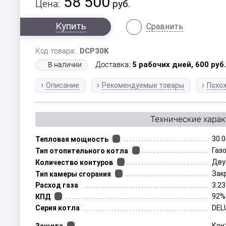
58 500
Цена:
руб.
Купить
Сравнить
Код товара:
DCP30K
Доставка:
5 рабочих дней,
600
руб
В наличии
Описание
Рекомендуемые товары
Похо
Технические хара
30.0
Тепловая мощность
Газ
Тип отопительного котла
Дву
Количество контуров
Зак
Тип камеры сгорания
Расход газа
3.23
92%
КПД
Серия котла
DEL
Кон