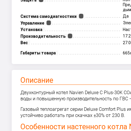
Защита
Пре
дым
Да
Система самодиагностики
Эле
Управление
Установка
Нас
17.
Производительность
Вес
27.0
Габариты товара
665
Описание
Двухконтурный котел Navien Deluxe C Plus-30K 
воды и повышенную производительность по ГВС —
Газовый теплоагрегат серии
Deluxe Comfort Plus
им
устойчиво работать при скачках ±30% от 230 В.
Особенности настенного котла N