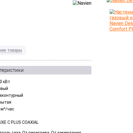
.
жие товары
ктеристики
0 кВт
овый
хконтурный
рытая
 м³/час
UXE С PLUS COAXIAL
троль газа, От перегрева, От замерзания,