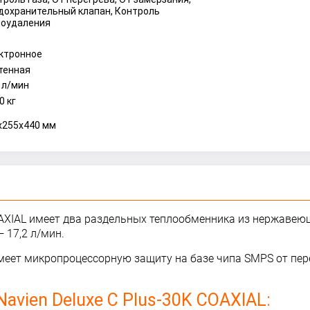
дохранительный клапан, Контроль
оудаления
ктронное
тенная
2 л/мин
0 кг
x255x440 мм
COAXIAL имеет два раздельных теплообменника из нержавею
 17,2 л/мин.
еет микропроцессорную защиту на базе чипа
SMPS от пер
avien Deluxe C Plus-30K COAXIAL: