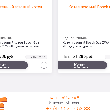
00998RU
Код:
7736901489
 газовый котел Bosch Gaz
Котел газовый Bosch Gaz ZWA 2
C, 24 кВт, двухконтурный
кВт двухконтурный
388
61 285
руб.
Цена:
руб.
Сравнить
пить
Купить
00
00
Пн–Пт с 9
до 19
Интернет-Магазин:
+7 (495) 215-53-33