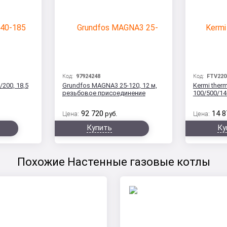
Код:
97924248
Код:
FTV220
/200, 18,5
Grundfos MAGNA3 25-120, 12 м,
Kermi therm
резьбовое присоединение
100/500/14
92 720
14 8
Цена:
руб.
Цена:
Купить
Ку
Похожие Настенные газовые котлы