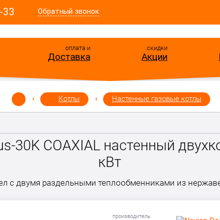
-33
Обратный звонок
оплата и
скидки
Доставка
Акции
Котлы
Настенные газовые котлы
lus-30K COAXIAL настенный двухк
кВт
ел с двумя раздельными теплообменниками из нержа