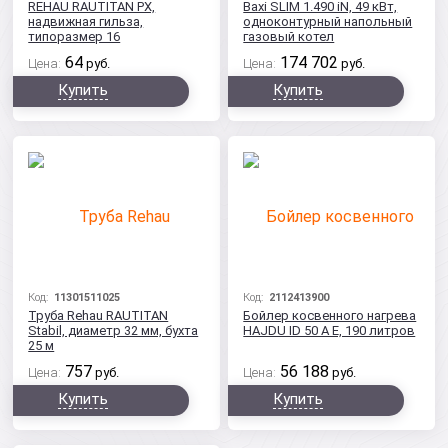
REHAU RAUTITAN PX,
Baxi SLIM 1.490 iN, 49 кВт,
надвижная гильза,
одноконтурный напольный
типоразмер 16
газовый котел
64
174 702
Цена:
руб.
Цена:
руб.
Купить
Купить
Код:
11301511025
Код:
2112413900
Труба Rehau RAUTITAN
Бойлер косвенного нагрева
Stabil, диаметр 32 мм, бухта
HAJDU ID 50 A E, 190 литров
25 м
757
56 188
Цена:
руб.
Цена:
руб.
Купить
Купить