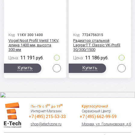
Код:
11KV 300 1400
Код:
7724756315
Vogel Noot Profil Ventil 11KV,
Радиатор стальной
длина 1400 мм, высота
LaggarTT Classic VK-Profil
300 мм
30/300/1500
11 191
11 186
Цена:
руб.
Цена:
руб.
Сравнить
Сра
Купить
Купить
00
00
Круглосуточно!
Пн–Пт с 9
до 19
Интернет-Магазин:
Сервисный Центр:
+7 (495) 215-53-33
+7 (495) 662-99-59
shop@etechzone.ru
Москва, ул. Гольяновская, д.6