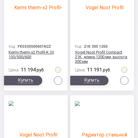
Код:
FK0330500601N2Z
Код:
21K 300 1200
Kermi therm-x2 Profil-K 33
Vogel Noot Profil Compact
155/500/600
21K, длина 1200 мм, высота
300 мм
11 194
11 191
Цена:
руб.
Цена:
руб.
Сравнить
Сра
Купить
Купить