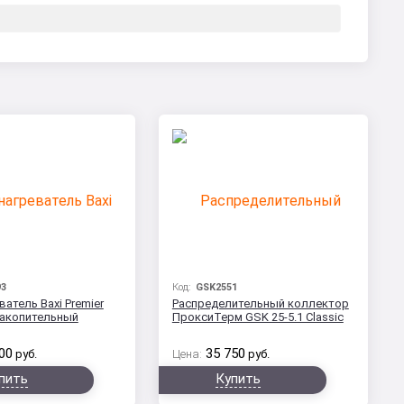
93
Код:
GSK2551
атель Baxi Premier
Распределительный коллектор
накопительный
ПроксиТерм GSK 25-5.1 Classic
00
35 750
руб.
Цена:
руб.
пить
Купить