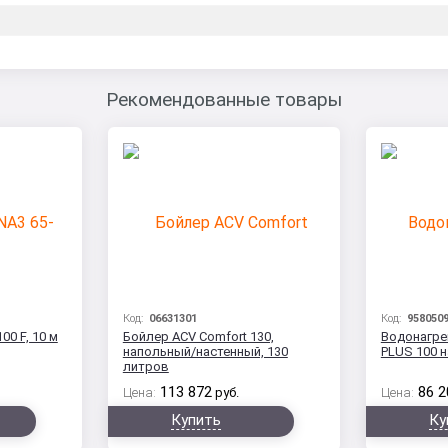
Рекомендованные товары
Код:
06631301
Код:
958050
0 F, 10 м
Бойлер ACV Comfort 130,
Водонагрев
напольный/настенный, 130
PLUS 100 
литров
113 872
86 2
Цена:
руб.
Цена:
Купить
Ку