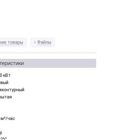
жие товары
Файлы
теристики
0 кВт
овый
хконтурный
рытая
 м³/час
ар
82°С