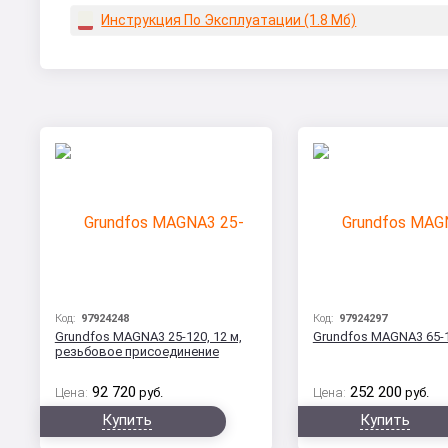
Инструкция По Эксплуатации (1.8 Мб)
Код:
97924248
Код:
97924297
Grundfos MAGNA3 25-120, 12 м,
Grundfos MAGNA3 65-10
резьбовое присоединение
92 720
252 200
Цена:
руб.
Цена:
руб.
Купить
Купить