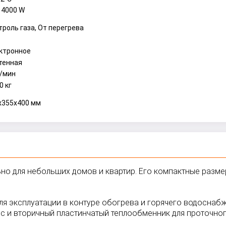
 4000 W
троль газа, От перегрева
ктронное
тенная
л/мин
0 кг
x355x400 мм
ьно для небольших домов и квартир. Его компактные разме
для эксплуатации в контуре обогрева и горячего водоснаб
 и вторичный пластинчатый теплообменник для проточног