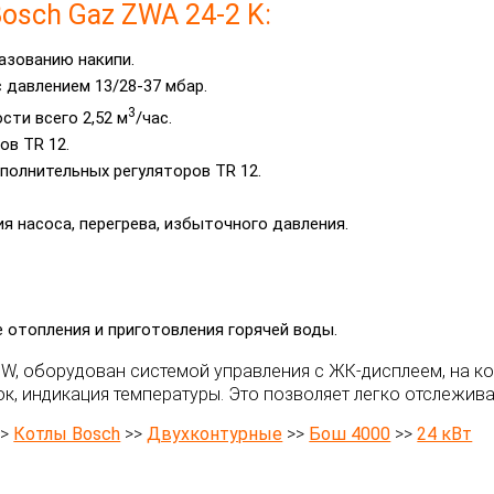
osch Gaz ZWA 24-2 K:
азованию накипи.
 давлением 13/28-37 мбар.
3
сти всего 2,52 м
/час.
в TR 12.
олнительных регуляторов TR 12.
я насоса, перегрева, избыточного давления.
 отопления и приготовления горячей воды.
0 W, оборудован системой управления с ЖК-дисплеем, на 
к, индикация температуры. Это позволяет легко отслежива
>>
Котлы Bosch
>>
Двухконтурные
>>
Бош 4000
>>
24 кВт