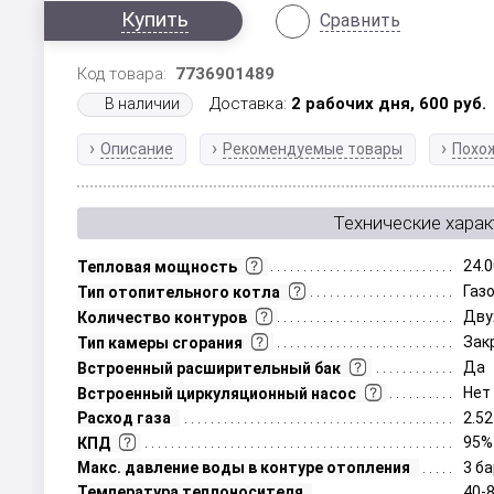
Купить
Сравнить
Код товара:
7736901489
Доставка:
2 рабочих дня,
600
руб.
В наличии
Описание
Рекомендуемые товары
Похо
Технические харак
24.0
Тепловая мощность
Газ
Тип отопительного котла
Дву
Количество контуров
Зак
Тип камеры сгорания
Да
Встроенный расширительный бак
Нет
Встроенный циркуляционный насос
Расход газа
2.52
95%
КПД
Макс. давление воды в контуре отопления
3 б
Температура теплоносителя
40-