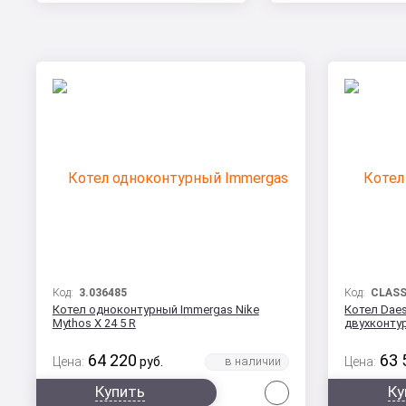
Код:
3.036485
Код:
CLASS
Котел одноконтурный Immergas Nike
Котел Daes
Mythos X 24 5 R
двухконту
64 220
63 
Цена:
руб.
Цена:
Сравнить
Купить
Ку