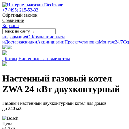
+7 (495) 215-53-33
Обратный звонок
Сравнение
Корзина
информация
О Компании
оплата
и
Доставка
скидки
Акции
дизайн
Проект
установка
Монтаж
24/7
Се
Котлы
Настенные газовые котлы
Настенный газовый котел
ZWA 24 кВт двухконтурный
Газовый настенный двухконтурный котел для домов
до 240 м2.
Цена:
61 285