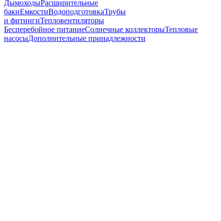
Дымоходы
Расширительные
баки
Емкости
Водоподготовка
Трубы
и фитинги
Тепловентиляторы
Бесперебойное питание
Солнечные коллекторы
Тепловые
насосы
Дополнительные принадлежности