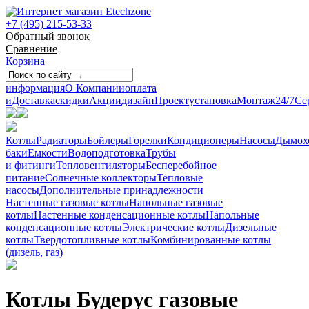
+7 (495) 215-53-33
Обратный звонок
Сравнение
Корзина
информация
О Компании
оплата
и
Доставка
скидки
Акции
дизайн
Проект
установка
Монтаж
24/7
Се
Котлы
Радиаторы
Бойлеры
Горелки
Кондиционеры
Насосы
Дымох
баки
Емкости
Водоподготовка
Трубы
и фитинги
Тепловентиляторы
Бесперебойное
питание
Солнечные коллекторы
Тепловые
насосы
Дополнительные принадлежности
Настенные газовые котлы
Напольные газовые
котлы
Настенные конденсационные котлы
Напольные
конденсационные котлы
Электрические котлы
Дизельные
котлы
Твердотопливные котлы
Комбинированные котлы
(дизель, газ)
Котлы Будерус газовые