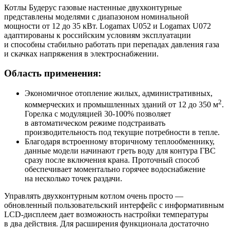
Котлы Будерус газовые настенные двухконтурные
представлены моделями с диапазоном номинальной
мощности от 12 до 35 кВт. Logamax U052 и Logamax U072
адаптированы к российским условиям эксплуатации
и способны стабильно работать при перепадах давления газа
и скачках напряжения в электроснабжении.
Область применения:
Экономичное отопление жилых, административных,
2
коммерческих и промышленных зданий от 12 до 350 м
.
Горелка с модуляцией 30-100% позволяет
в автоматическом режиме подстраивать
производительность под текущие потребности в тепле.
Благодаря встроенному вторичному теплообменнику,
данные модели начинают греть воду для контура ГВС
сразу после включения крана. Проточный способ
обеспечивает моментально горячее водоснабжение
на несколько точек раздачи.
Управлять двухконтурным котлом очень просто —
обновленный пользовательский интерфейс с информативным
LCD-дисплеем дает возможность настройки температуры
в два действия. Для расширения функционала достаточно