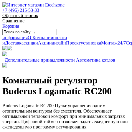
+7 (495) 215-53-33
Обратный звонок
Сравнение
Корзина
информация
О Компании
оплата
и
Доставка
скидки
Акции
дизайн
Проект
установка
Монтаж
24/7
Се
Дополнительные принадлежности
Автоматика котлов
Комнатный регулятор
Buderus Logamatic RC200
Buderus Logamatic RC200 Пульт управления одним
отопительным контуром без смесителя. Обеспечивает
оптимальный тепловой комфорт при минимальных затратах
энергии. Цифровой таймер позволяет задать ежедневную или
еженедельную программу регулирования.