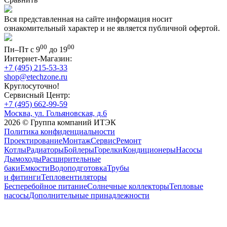
Вся представленная на сайте информация носит
ознакомительный характер и не является публичной офертой.
00
00
Пн–Пт с 9
до 19
Интернет-Магазин:
+7 (495) 215-53-33
shop@etechzone.ru
Круглосуточно!
Сервисный Центр:
+7 (495) 662-99-59
Москва, ул. Гольяновская, д.6
2026 © Группа компаний ИТЭК
Политика конфиденциальности
Проектирование
Монтаж
Сервис
Ремонт
Котлы
Радиаторы
Бойлеры
Горелки
Кондиционеры
Насосы
Дымоходы
Расширительные
баки
Емкости
Водоподготовка
Трубы
и фитинги
Тепловентиляторы
Бесперебойное питание
Солнечные коллекторы
Тепловые
насосы
Дополнительные принадлежности