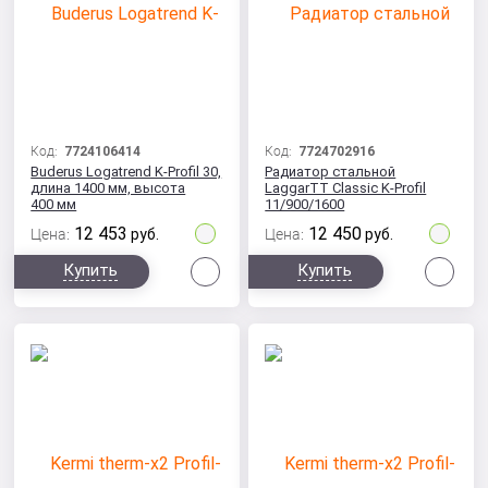
Код:
7724106414
Код:
7724702916
Buderus Logatrend K-Profil 30,
Радиатор стальной
длина 1400 мм, высота
LaggarTT Classic K-Profil
400 мм
11/900/1600
12 453
12 450
Цена:
руб.
Цена:
руб.
Сравнить
Сра
Купить
Купить