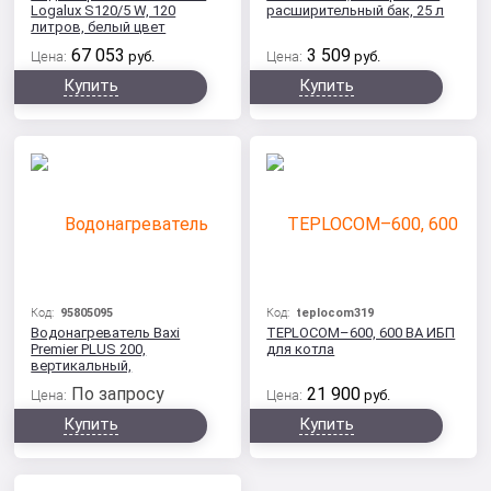
Logalux S120/5 W, 120
расширительный бак, 25 л
литров, белый цвет
67 053
3 509
Цена:
руб.
Цена:
руб.
Купить
Купить
Код:
95805095
Код:
teplocom319
Водонагреватель Baxi
TEPLOCOM–600, 600 ВА ИБП
Premier PLUS 200,
для котла
вертикальный,
накопительный
По запросу
21 900
Цена:
Цена:
руб.
Купить
Купить