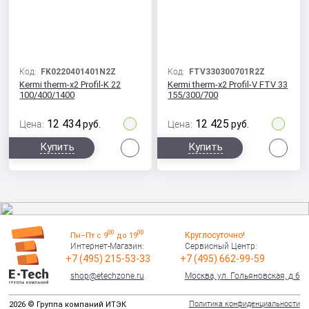
Код:
FK0220401401N2Z
Код:
FTV330300701R2Z
Kermi therm-x2 Profil-K 22
Kermi therm-x2 Profil-V FTV 33
100/400/1400
155/300/700
12 434
12 425
Цена:
руб.
Цена:
руб.
Сравнить
Сра
Купить
Купить
00
00
Круглосуточно!
Пн–Пт с 9
до 19
Интернет-Магазин:
Сервисный Центр:
+7 (495) 215-53-33
+7 (495) 662-99-59
shop@etechzone.ru
Москва, ул. Гольяновская, д.6
Политика конфиденциальности
2026 © Группа компаний ИТЭК