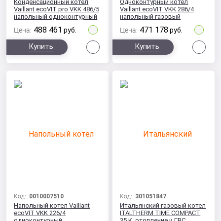
Конденсационный котел
Одноконтурный котел
Vaillant ecoVIT pro VKK 486/5
Vaillant ecoVIT VKK 286/4
напольный одноконтурный
напольный газовый
конденсационный 28 кВт
488 461
471 178
Цена:
руб.
Цена:
руб.
Сравнить
Сра
Купить
Купить
Код:
0010007510
Код:
301051847
Напольный котел Vaillant
Итальянский газовый котел
ecoVIT VKK 226/4
ITALTHERM TIME COMPACT
одноконтурный
35 K, отопление и ГВС