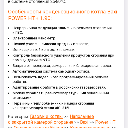
в системе отопления 25-80°С.
Особенности конденсационного котла Baxi
POWER HT+ 1.90:
Непрерывная модуляция пламени в режимах отопления
и ГВС.
Электронный манометр.
Низкий уровень эмиссии вредных веществ;
Ионизационный контроль пламени.
Контроль безопасного удаления продуктов сгорания при
помощи датчика NTC.
Защита от перегрева, замерзания и блокировки насоса.
Автоматическая система самодиагностики.
Возможность недельного программирования режима
работы.
Адаптированы к работе в российских газовых сетях.
Можно управлять разнотемпературными зональными
системами.
Первичный теплообменник и камера сгорания
из нержавеющей стали AISI 316L.
Газовые котлы
Напольные
Категории:
>>
с закрытой камерой сгорания
Baxi
Power HT
>>
>>
Одноконтурные Бакси
Конденсационные