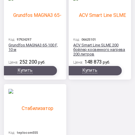
Код:
97924297
Код:
06625101
Grundfos MAGNA3 65-100 F,
ACV Smart Line SLME 200
10 м
бойлер косвенного нагрева
200 литров
252 200
148 873
Цена:
руб.
Цена:
руб.
Купить
Купить
Код:
teplocom555