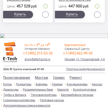
конденсационный
457 528
447 900
Цена:
руб.
Цена:
руб.
Сравнить
Сра
Купить
Купить
00
00
Круглосуточно!
Пн–Пт с 9
до 19
Интернет-Магазин:
Сервисный Центр:
+7 (495) 215-53-33
+7 (495) 662-99-59
shop@etechzone.ru
Москва, ул. Гольяновская, д.6
Политика конфиденциальности
2026 © Группа компаний ИТЭК
Проектирование
Монтаж
Сервис
Ремонт
Котлы
Радиаторы
Бойлеры
Горелки
Кондиционеры
Насосы
Дымоходы
Расширительные баки
Емкости
Водоподготовка
Трубы и фитинги
Тепловентиляторы
Бесперебойное питание
Солнечные коллекторы
Тепловые насосы
Дополнительные принадлежности