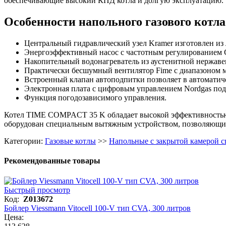
обеспечивающие высокий КПД котла и долгую эксплуатацию.
Особенности напольного газового ко
Центральный гидравлический узел Kramer изготовлен из 
Энергоэффективный насос с частотным регулированием G
Накопительный водонагреватель из аустенитной нержаве
Практически бесшумный вентилятор Fime с диапазоном м
Встроенный клапан автоподпитки позволяет в автоматич
Электронная плата с цифровым управлением Nordgas по
Функция погодозависимого управления.
Котел TIME COMPACT 35 K обладает высокой эффективностью за
оборудован специальным вытяжным устройством, позволяющим
Категории:
Газовые котлы
>>
Напольные с закрытой камерой с
Рекомендованные товары
Быстрый просмотр
Код:
Z013672
Бойлер Viessmann Vitocell 100-V тип CVA, 300 литров
Цена: