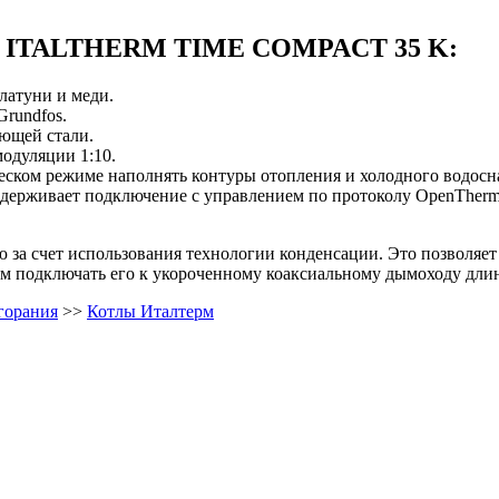
тла ITALTHERM TIME COMPACT 35 K:
латуни и меди.
rundfos.
ющей стали.
одуляции 1:10.
еском режиме наполнять контуры отопления и холодного водосн
ддерживает подключение с управлением по протоколу OpenTherm
 счет использования технологии конденсации. Это позволяет с
 подключать его к укороченному коаксиальному дымоходу длин
горания
>>
Котлы Италтерм