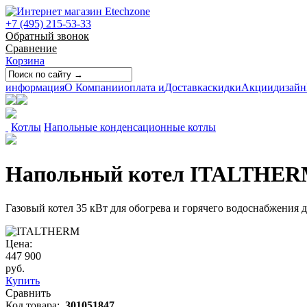
+7 (495) 215-53-33
Обратный звонок
Сравнение
Корзина
информация
О Компании
оплата и
Доставка
скидки
Акции
дизайн
Котлы
Напольные конденсационные котлы
Напольный котел ITALTHERM
Газовый котел 35 кВт для обогрева и горячего водоснабжения д
Цена:
447 900
руб.
Купить
Сравнить
Код товара:
301051847