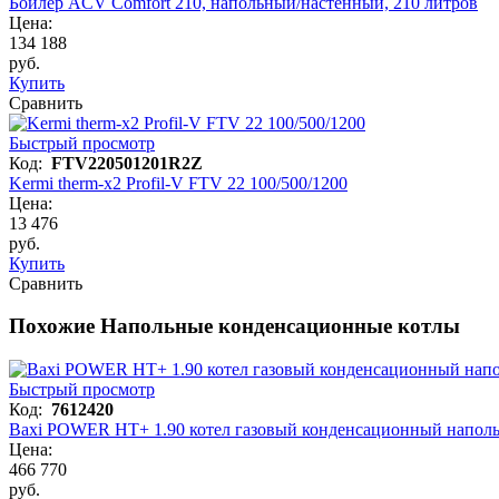
Бойлер ACV Comfort 210, напольный/настенный, 210 литров
Цена:
134 188
руб.
Купить
Сравнить
Быстрый просмотр
Код:
FTV220501201R2Z
Kermi therm-x2 Profil-V FTV 22 100/500/1200
Цена:
13 476
руб.
Купить
Сравнить
Похожие Напольные конденсационные котлы
Быстрый просмотр
Код:
7612420
Baxi POWER HT+ 1.90 котел газовый конденсационный напол
Цена:
466 770
руб.