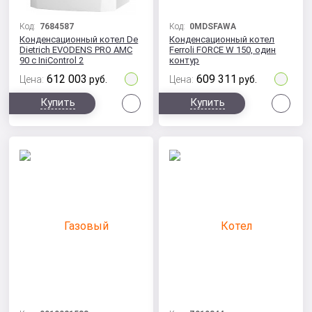
Код:
7684587
Код:
0MDSFAWA
Конденсационный котел De
Конденсационный котел
Dietrich EVODENS PRO AMC
Ferroli FORCE W 150, один
90 c IniControl 2
контур
612 003
609 311
Цена:
руб.
Цена:
руб.
Сравнить
Сра
Купить
Купить