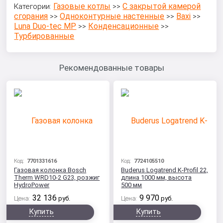
Газовые котлы
С закрытой камерой
Категории:
>>
сгорания
Одноконтурные настенные
Baxi
>>
>>
>>
Luna Duo-tec MP
Конденсационные
>>
>>
Турбированные
Рекомендованные товары
Код:
7701331616
Код:
7724105510
Газовая колонка Bosch
Buderus Logatrend K-Profil 22,
Therm WRD10-2 G23, розжиг
длина 1000 мм, высота
HydroPower
500 мм
32 136
9 970
Цена:
руб.
Цена:
руб.
Купить
Купить