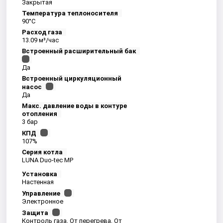
Закрытая
Температура теплоносителя
90°С
Расход газа
13.09 м³/час
Встроенный расширительный бак
Да
Встроенный циркуляционный
насос
Да
Макс. давление воды в контуре
отопления
3 бар
КПД
107%
Серия котла
LUNA Duo-tec MP
Установка
Настенная
Управление
Электронное
Защита
Контроль газа, От перегрева, От