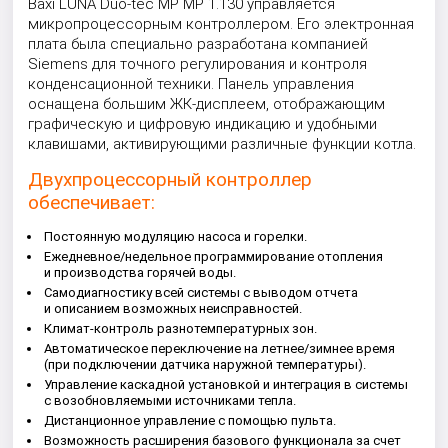
Baxi LUNA Duo-tec MP MP 1.130
управляется
микропроцессорным контроллером. Его электронная
плата была специально разработана компанией
Siemens для точного регулирования и контроля
конденсационной техники. Панель управления
оснащена большим ЖК-дисплеем, отображающим
графическую и цифровую индикацию и удобными
клавишами, активирующими различные функции котла.
Двухпроцессорный контроллер
обеспечивает:
Постоянную модуляцию насоса и горелки.
Ежедневное/недельное программирование отопления
и производства горячей воды.
Самодиагностику всей системы с выводом отчета
и описанием возможных неисправностей.
Климат-контроль разнотемпературных зон.
Автоматическое переключение на летнее/зимнее время
(при подключении датчика наружной температуры).
Управление каскадной установкой и интеграция в системы
с возобновляемыми источниками тепла.
Дистанционное управление с помощью пульта.
Возможность расширения базового функционала за счет