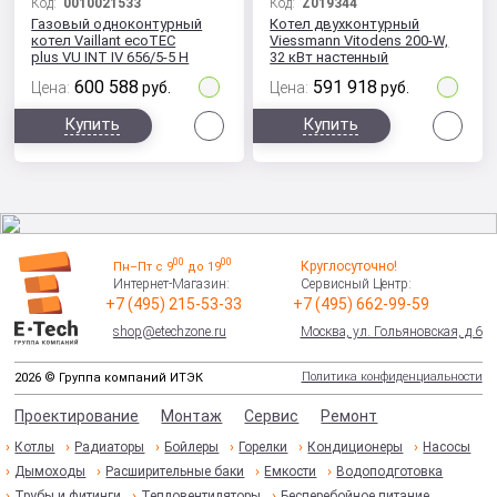
Код:
0010021533
Код:
Z019344
Газовый одноконтурный
Котел двухконтурный
котел Vaillant ecoTEC
Viessmann Vitodens 200-W,
plus VU INT IV 656/5-5 H
32 кВт настенный
конденсационный
конденсационный
600 588
591 918
Цена:
руб.
Цена:
руб.
Сравнить
Сра
Купить
Купить
00
00
Круглосуточно!
Пн–Пт с 9
до 19
Интернет-Магазин:
Сервисный Центр:
+7 (495) 215-53-33
+7 (495) 662-99-59
shop@etechzone.ru
Москва, ул. Гольяновская, д.6
Политика конфиденциальности
2026 © Группа компаний ИТЭК
Проектирование
Монтаж
Сервис
Ремонт
Котлы
Радиаторы
Бойлеры
Горелки
Кондиционеры
Насосы
Дымоходы
Расширительные баки
Емкости
Водоподготовка
Трубы и фитинги
Тепловентиляторы
Бесперебойное питание