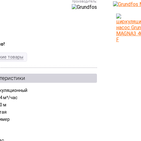
о!
жие товары
ктеристики
куляционный
14 м³/час
0 м
тая
имер