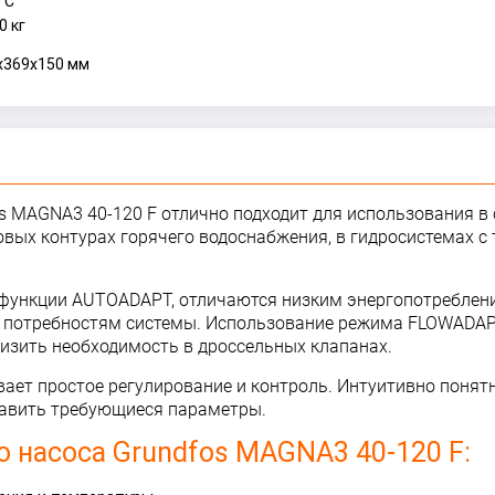
°С
0 кг
x369x150 мм
 MAGNA3 40-120 F отлично подходит для использования в 
овых контурах горячего водоснабжения, в гидросистемах 
функции AUTOADAPT, отличаются низким энергопотребление
 потребностям системы. Использование режима FLOWADAP
низить необходимость в дроссельных клапанах.
ет простое регулирование и контроль. Интуитивно понят
тавить требующиеся параметры.
 насоса Grundfos MAGNA3 40-120 F: