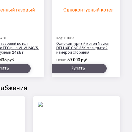
5260
Код:
DO35K
 газовый котел
Одноконтурный котел Navien
tmoTEC plus VUW 240/5-
DELUXE ONE 35K с закрытой
урный 24 кВт
камерой сгорания
435
59 000
руб.
Цена:
руб.
пить
Купить
набжения