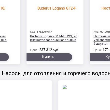
Код:
8732204647
Код:
001001
нный
Buderus Logano G124-20 WS, 20
Настенный
18 л
кВт котел газовый напольный
Vaillant a
5 двухконт
237 312
170 
Цена:
руб.
Цена:
Купить
Ку
 Насосы для отопления и горячего водос