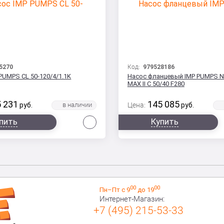
5270
Код:
979528186
PUMPS CL 50-120/4/1.1K
Насос фланцевый IMP PUMPS 
MAX II C 50/40 F280
 231
145 085
руб.
Цена:
руб.
Сравнить
пить
Купить
00
00
Пн–Пт с 9
до 19
Интернет-Магазин:
+7 (495) 215-53-33