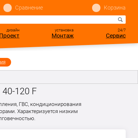
Сравнение
Корзина
дизайн
установка
24/7
Проект
Монтаж
Сервис
ния
40-120 F
пления, ГВС, кондиционирования
орами. Характеризуется низким
лговечностью.