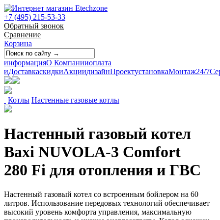
+7 (495) 215-53-33
Обратный звонок
Сравнение
Корзина
информация
О Компании
оплата
и
Доставка
скидки
Акции
дизайн
Проект
установка
Монтаж
24/7
Се
Котлы
Настенные газовые котлы
Настенный газовый котел
Baxi NUVOLA-3 Comfort
280 Fi для отопления и ГВС
Настенный газовый котел со встроенным бойлером на 60
литров. Использование передовых технологий обеспечивает
высокий уровень комфорта управления, максимальную