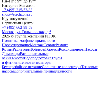
Пн–Пт с 9
до 19
Интернет-Магазин:
+7 (495) 215-53-33
shop@etechzone.ru
Круглосуточно!
Сервисный Центр:
+7 (495) 662-99-59
Москва, ул. Гольяновская, д.6
2026 © Группа компаний ИТЭК
Политика конфиденциальности
Проектирование
Монтаж
Сервис
Ремонт
Котлы
Радиаторы
Бойлеры
Горелки
Кондиционеры
Насосы
Дымоходы
Расширительные
баки
Емкости
Водоподготовка
Трубы
и фитинги
Тепловентиляторы
Бесперебойное питание
Солнечные коллекторы
Тепловые
насосы
Дополнительные принадлежности