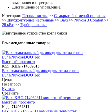
замерзания и перегрева.
Дистанционное управление.
Категории:
Газовые котлы
>>
С закрытой камерой сгорания
>>
Двухконтурные настенные
>>
Baxi
>>
Nuvola 3 Comfort
>>
28 кВт
>>
Турбированные
Рекомендованные товары
Быстрый просмотр
Код:
KHG 714059613
Baxi коаксиальный дымоход для котла серии
Luna/Nuvola/DUO Tec
Цена:
По запросу
Купить
Сравнить
Быстрый просмотр
Код:
714062811
Baxi KHG 714062811 комнатный термостат