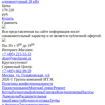
одноконтурный 28 кВт
Цена:
170 220
руб.
Купить
Сравнить
Вся представленная на сайте информация носит
ознакомительный характер и не является публичной офертой.
00
00
Пн–Пт с 9
до 19
Интернет-Магазин:
+7 (495) 215-53-33
shop@etechzone.ru
Круглосуточно!
Сервисный Центр:
+7 (495) 662-99-59
Москва, ул. Гольяновская, д.6
2026 © Группа компаний ИТЭК
Политика конфиденциальности
Проектирование
Монтаж
Сервис
Ремонт
Котлы
Радиаторы
Бойлеры
Горелки
Кондиционеры
Насосы
Дымоходы
Расширительные
баки
Емкости
Водоподготовка
Трубы
и фитинги
Тепловентиляторы