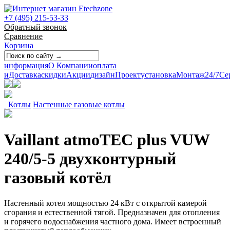
+7 (495) 215-53-33
Обратный звонок
Сравнение
Корзина
информация
О Компании
оплата
и
Доставка
скидки
Акции
дизайн
Проект
установка
Монтаж
24/7
Се
Котлы
Настенные газовые котлы
Vaillant atmoTEC plus VUW
240/5-5 двухконтурный
газовый котёл
Настенный котел мощностью 24 кВт с открытой камерой
сгорания и естественной тягой. Предназначен для отопления
и горячего водоснабжения частного дома. Имеет встроенный