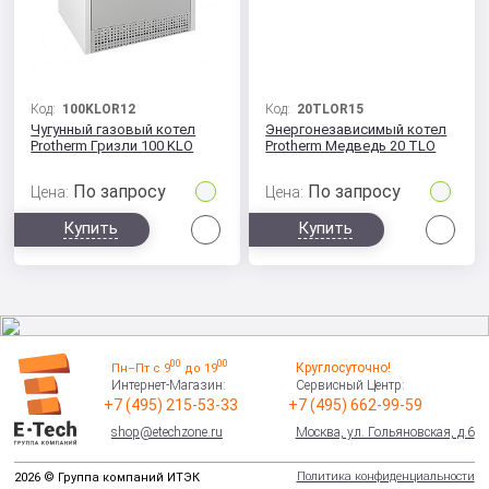
Код:
100KLOR12
Код:
20TLOR15
Чугунный газовый котел
Энергонезависимый котел
Protherm Гризли 100 KLO
Protherm Медведь 20 TLO
По запросу
По запросу
Цена:
Цена:
Сравнить
Сра
Купить
Купить
00
00
Круглосуточно!
Пн–Пт с 9
до 19
Интернет-Магазин:
Сервисный Центр:
+7 (495) 215-53-33
+7 (495) 662-99-59
shop@etechzone.ru
Москва, ул. Гольяновская, д.6
Политика конфиденциальности
2026 © Группа компаний ИТЭК