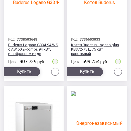
Код:
7738503648
Код:
7736603033
Buderus Logano G334-94 WS
Котел Buderus Logano plus
с AW.50.2-Kombi, 94 кВт,
KB372-75 L, 75 кВт
в собранном виде
напольный
907 739
599 254
Цена:
руб.
Цена:
руб.
Сравнить
Сра
Купить
Купить