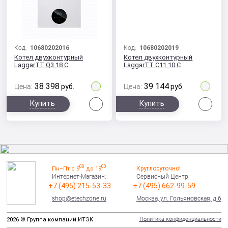
Код:
10680202016
Код:
10680202019
Котел двухконтурный
Котел двухконтурный
LaggarTT Q3 18 C
LaggarTT C11 10 C
38 398
39 144
Цена:
руб.
Цена:
руб.
Сравнить
Сра
Купить
Купить
00
00
Круглосуточно!
Пн–Пт с 9
до 19
Интернет-Магазин:
Сервисный Центр:
+7 (495) 215-53-33
+7 (495) 662-99-59
shop@etechzone.ru
Москва, ул. Гольяновская, д.6
Политика конфиденциальности
2026 © Группа компаний ИТЭК