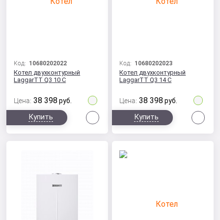
Код:
10680202022
Код:
10680202023
Котел двухконтурный
Котел двухконтурный
LaggarTT Q3 10 C
LaggarTT Q3 14 C
38 398
38 398
Цена:
руб.
Цена:
руб.
Сравнить
Сра
Купить
Купить