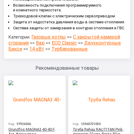
Возможность подключения программируемого
и комнатного термостата.
Трехходовой клапан с электрическим сервоприводом.
Защита от недостатка давления воды в системе отопления.
Система защиты от замерзания в контурах отопления и ГВС.
Газовые котлы
С закрытой камерой
Категории:
>>
сгорания
Baxi
ECO Classic
Двухконтурные
>>
>>
>>
Бакси
14 кВт
Турбированные
>>
>>
Рекомендованные товары
Код:
97924266
Код:
13360721050
Grundfos MAGNA3 40-40 F,
Труба Rehau RAUTITAN Pink,
4 м, фланцевое
диаметр 32 мм, бухта 50 м