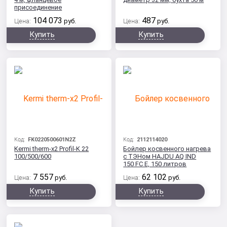
присоединение
104 073
487
Цена:
руб.
Цена:
руб.
Купить
Купить
Код:
FK0220500601N2Z
Код:
2112114020
Kermi therm-x2 Profil-K 22
Бойлер косвенного нагрева
100/500/600
с ТЭНом HAJDU AQ IND
150 FC E, 150 литров
7 557
62 102
Цена:
руб.
Цена:
руб.
Купить
Купить