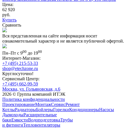
Цена:
62 920
руб.
Купить
Сравнить
Вся представленная на сайте информация носит
ознакомительный характер и не является публичной офертой.
00
00
Пн–Пт с 9
до 19
Интернет-Магазин:
+7 (495) 215-53-33
shop@etechzone.ru
Круглосуточно!
Сервисный Центр:
+7 (495) 662-99-59
Москва, ул. Гольяновская, д.6
2026 © Группа компаний ИТЭК
Политика конфиденциальности
Проектирование
Монтаж
Сервис
Ремонт
Котлы
Радиаторы
Бойлеры
Горелки
Кондиционеры
Насосы
Дымоходы
Расширительные
баки
Емкости
Водоподготовка
Трубы
и фитинги
Тепловентиляторы