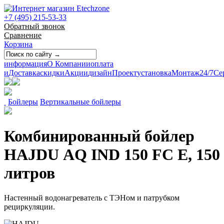
+7 (495) 215-53-33
Обратный звонок
Сравнение
Корзина
информация
О Компании
оплата
и
Доставка
скидки
Акции
дизайн
Проект
установка
Монтаж
24/7
Се
Бойлеры
Вертикальные бойлеры
Комбинированный бойлер
HAJDU AQ IND 150 FC E, 150
литров
Настенный водонагреватель с ТЭНом и патрубком
рециркуляции.