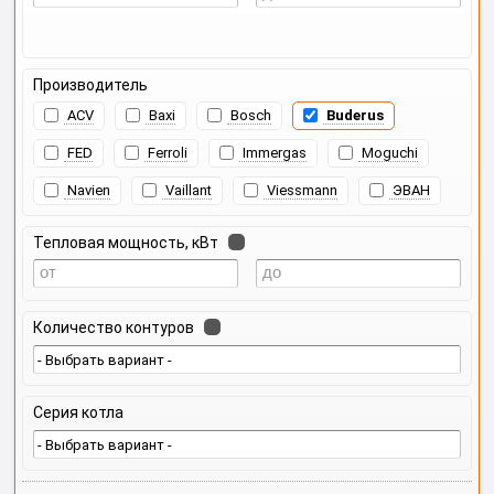
Производитель
ACV
Baxi
Bosch
Buderus
FED
Ferroli
Immergas
Moguchi
Navien
Vaillant
Viessmann
ЭВАН
Тепловая мощность, кВт
Количество контуров
Серия котла