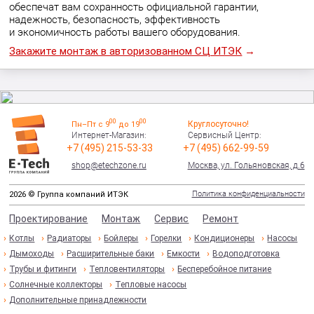
обеспечат вам сохранность официальной гарантии,
надежность, безопасность, эффективность
и экономичность работы вашего оборудования.
Закажите монтаж в авторизованном СЦ ИТЭК
→
00
00
Круглосуточно!
Пн–Пт с 9
до 19
Интернет-Магазин:
Сервисный Центр:
+7 (495) 215-53-33
+7 (495) 662-99-59
shop@etechzone.ru
Москва, ул. Гольяновская, д.6
Политика конфиденциальности
2026 © Группа компаний ИТЭК
Проектирование
Монтаж
Сервис
Ремонт
Котлы
Радиаторы
Бойлеры
Горелки
Кондиционеры
Насосы
Дымоходы
Расширительные баки
Емкости
Водоподготовка
Трубы и фитинги
Тепловентиляторы
Бесперебойное питание
Солнечные коллекторы
Тепловые насосы
Дополнительные принадлежности