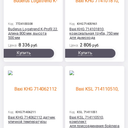
Код:
7724105508
Код:
KHG71405961
Buderus Logatrend K-Profil 22,
Baxi KHG 714101810,
длина 800 мм, высота
коаксиальная труба, 750 мм
500 мм
для дымохода
8 336
2 806
Цена:
руб.
Цена:
руб.
Купить
Купить
Код:
KHG71406211
Код:
KSL 71411051
Baxi KHG 714062112 датчик
Baxi KSL 714110510,
уличной температуры
комплект
для присоединения бойлера