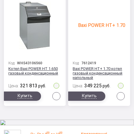
Код:
WHS43106560
Код:
7612419
Котел Baxi POWER HT 1.650
Baxi POWER HT+ 1.70 котел
газовый конденсационный
газовый конденсационный
напольный
321 813
349 225
Цена:
руб.
Цена:
руб.
Сравнить
Сра
Купить
Купить
00
00