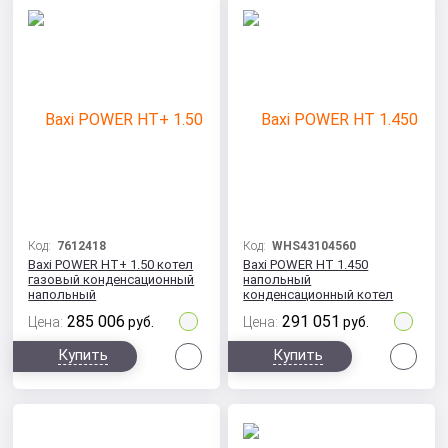
Код:
7612418
Код:
WHS43104560
Baxi POWER HT+ 1.50 котел
Baxi POWER HT 1.450
газовый конденсационный
напольный
напольный
конденсационный котел
285 006
291 051
Цена:
руб.
Цена:
руб.
Сравнить
Сра
Купить
Купить