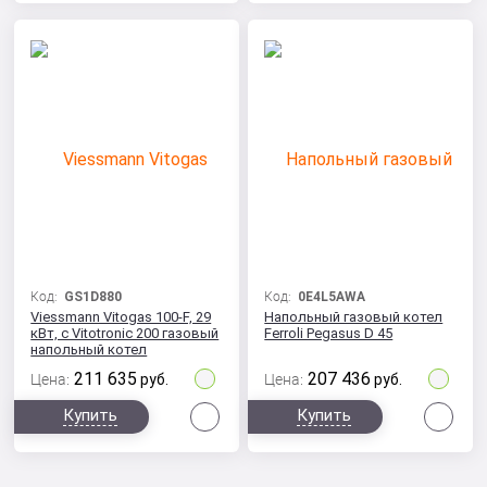
Код:
GS1D880
Код:
0E4L5AWA
Viessmann Vitogas 100-F, 29
Напольный газовый котел
кВт, с Vitotronic 200 газовый
Ferroli Pegasus D 45
напольный котел
211 635
207 436
Цена:
руб.
Цена:
руб.
Сравнить
Сра
Купить
Купить