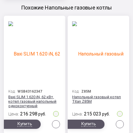
Похожие Напольные газовые котлы
Код:
WSB43162347
Код:
Z85M
Baxi SLIM 1.620 iN, 62 кВт,
Напольный газовый котел
котел газовый напольный
Titan Z85M
одноконтурный
216 298
215 023
Цена:
руб.
Цена:
руб.
Сравнить
Сра
Купить
Купить