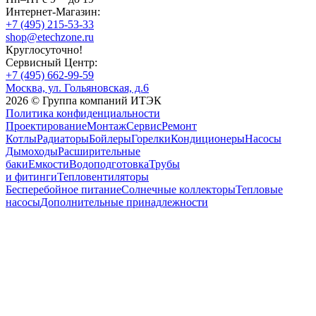
Интернет-Магазин:
+7 (495) 215-53-33
shop@etechzone.ru
Круглосуточно!
Сервисный Центр:
+7 (495) 662-99-59
Москва, ул. Гольяновская, д.6
2026 © Группа компаний ИТЭК
Политика конфиденциальности
Проектирование
Монтаж
Сервис
Ремонт
Котлы
Радиаторы
Бойлеры
Горелки
Кондиционеры
Насосы
Дымоходы
Расширительные
баки
Емкости
Водоподготовка
Трубы
и фитинги
Тепловентиляторы
Бесперебойное питание
Солнечные коллекторы
Тепловые
насосы
Дополнительные принадлежности