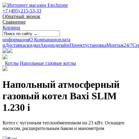
+7 (495) 215-53-33
Обратный звонок
Сравнение
Корзина
информация
О Компании
оплата
и
Доставка
скидки
Акции
дизайн
Проект
установка
Монтаж
24/7
Се
Котлы
Напольные газовые котлы
Напольный атмосферный
газовый котел Baxi SLIM
1.230 i
Котел с чугунным теплообменником на 23 кВт. Оснащен
насосом, расширительным баком и манометром