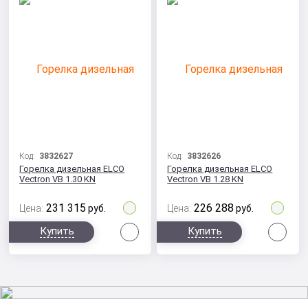
Код:
3832627
Код:
3832626
Горелка дизельная ELCO
Горелка дизельная ELCO
Vectron VB 1.30 KN
Vectron VB 1.28 KN
231 315
226 288
Цена:
руб.
Цена:
руб.
Сравнить
Сра
Купить
Купить