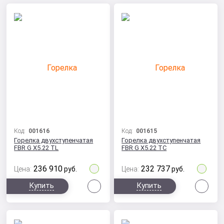
Код:
001616
Код:
001615
Горелка двухступенчатая
Горелка двухступенчатая
FBR G X5.22 TL
FBR G X5.22 TC
236 910
232 737
Цена:
руб.
Цена:
руб.
Сравнить
Сра
Купить
Купить