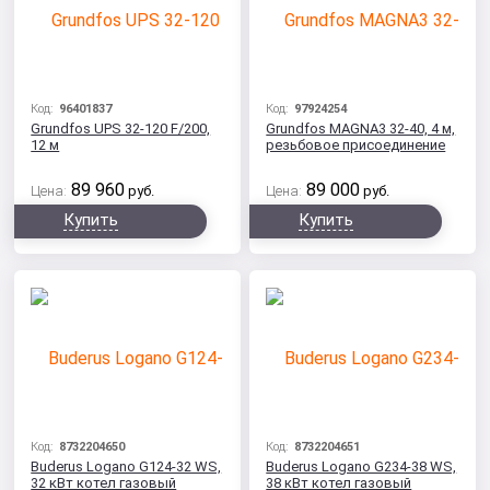
Код:
96401837
Код:
97924254
Grundfos UPS 32-120 F/200,
Grundfos MAGNA3 32-40, 4 м,
12 м
резьбовое присоединение
89 960
89 000
Цена:
руб.
Цена:
руб.
Купить
Купить
Код:
8732204650
Код:
8732204651
Buderus Logano G124-32 WS,
Buderus Logano G234-38 WS,
32 кВт котел газовый
38 кВт котел газовый