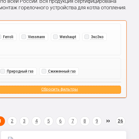
 по всей России. Вся продукция сертифицирована
онтаж горелочного устройства для котла отопления.
Ferroli
Viessmann
Weishaupt
ЭксЭко
Природный газ
Сжиженный газ
Сбросить фильтры
1
2
3
4
5
6
7
8
9
26