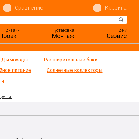
Сравнение
Корзина
дизайн
установка
24/7
Проект
Монтаж
Сервис
Дымоходы
Расширительные баки
йное питание
Солнечные коллекторы
ти
орелки