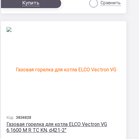
Купить
Сравнить
Код:
3834828
Газовая горелка для котла ELCO Vectron VG
6.1600 M R TC KN, d421-2"