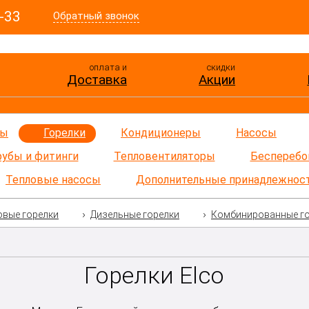
-33
Обратный звонок
оплата и
скидки
Доставка
Акции
ры
Горелки
Кондиционеры
Насосы
рубы и фитинги
Тепловентиляторы
Бесперебо
Тепловые насосы
Дополнительные принадлежнос
овые горелки
Дизельные горелки
Комбинированные г
Горелки Elco