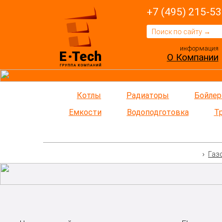
+7 (495) 215-53
информация
О Компании
Котлы
Радиаторы
Бойле
Емкости
Водоподготовка
Т
Газ