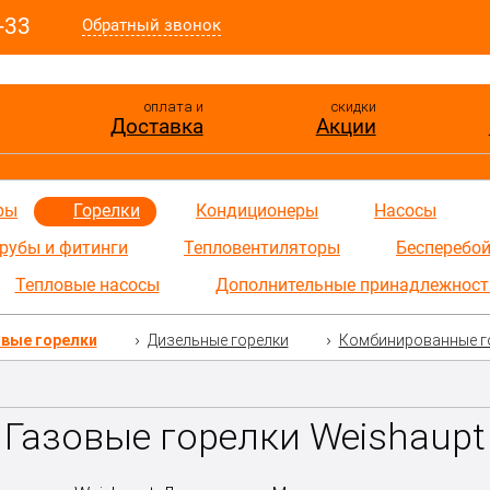
-33
Обратный звонок
оплата и
скидки
Доставка
Акции
ры
Горелки
Кондиционеры
Насосы
рубы и фитинги
Тепловентиляторы
Бесперебой
Тепловые насосы
Дополнительные принадлежност
овые горелки
Дизельные горелки
Комбинированные г
Газовые горелки Weishaupt