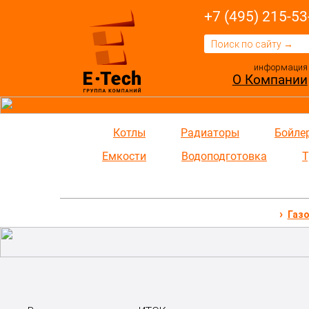
+7 (495) 215-53
информация
О Компании
Котлы
Радиаторы
Бойле
Емкости
Водоподготовка
Т
Газ