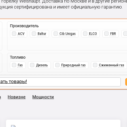
 горелку Weishaupt. Доставка по Москве и в другие регио
дукция сертифицирована и имеет официальную гарантию.
Производитель
ACV
Baltur
Cib Unigas
ELCO
FBR
Топливо
Газ
Дизель
Природный газ
Сжиженный газ
ать товары!
ю
Новизне
Мощности