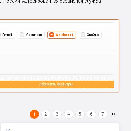
ны России. Авторизованная сервисная служба
Ferroli
Viessmann
Weishaupt
ЭксЭко
Сбросить фильтры
1
2
3
4
5
6
7