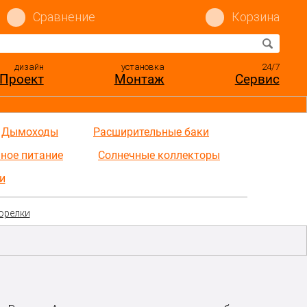
Сравнение
Корзина
дизайн
установка
24/7
Проект
Монтаж
Сервис
Дымоходы
Расширительные баки
ное питание
Солнечные коллекторы
и
орелки