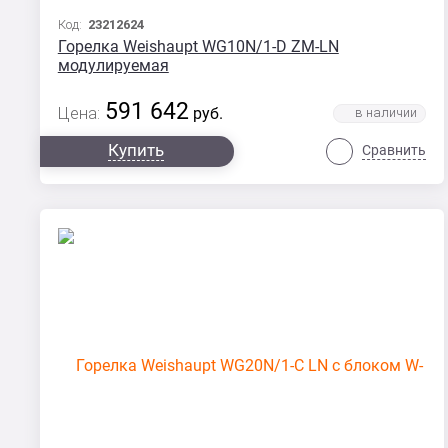
Код:
23212624
Горелка Weishaupt WG10N/1-D ZM-LN
модулируемая
591 642
Цена:
руб.
Купить
Сравнить