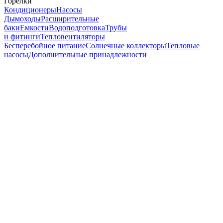
Горелки
Кондиционеры
Насосы
Дымоходы
Расширительные
баки
Емкости
Водоподготовка
Трубы
и фитинги
Тепловентиляторы
Бесперебойное питание
Солнечные коллекторы
Тепловые
насосы
Дополнительные принадлежности