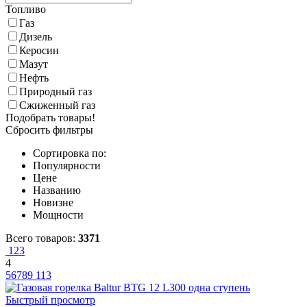
Топливо
Газ
Дизель
Керосин
Мазут
Нефть
Природный газ
Сжиженный газ
Подобрать товары!
Сбросить фильтры
Сортировка по:
Популярности
Цене
Названию
Новизне
Мощности
Всего товаров:
3371
1
2
3
4
5
6
7
8
9
113
Быстрый просмотр