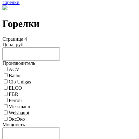
горелки
Горелки
Страница 4
Цена, руб.
Производитель
ACV
Baltur
Cib Unigas
ELCO
FBR
Ferroli
Viessmann
Weishaupt
ЭксЭко
Мощность